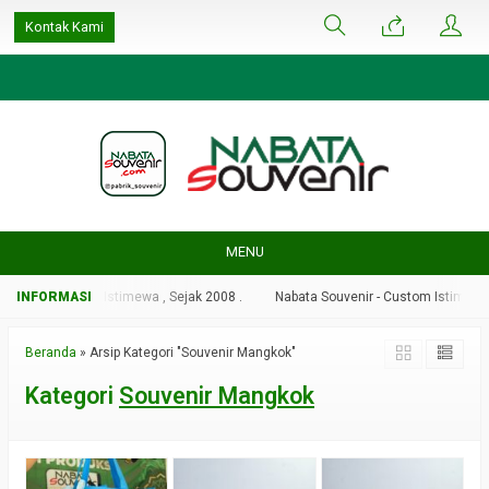
google-site-
Kontak Kami
verification=ulGFAYaRwT3xFs4fCyDEYtZPCSlyYvbOPvhRRObUW-A
MENU
enir - Custom Istimewa , Sejak 2008 .
Nabata Souvenir - Custom Istimewa , 
Beranda
»
Arsip Kategori "Souvenir Mangkok"
Kategori
Souvenir Mangkok