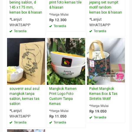
bening sablon, d
print foto kemas tile
jepang set sumpit
145 x t 75 mm,
& hiasan
motif random
kemas box & hiasan
kemas box & hiasan
*Harga Mulai
*Lanjut
*Lanjut
Rp 12.300
WHATSAPP
WHATSAPP
Tersedia
Tersedia
Tersedia
souvenir asul asul
Mangkok Ramen
Paket Mangkok
mangkok tanpa
Print Logo Foto
Kemas Box & Tas
sablon, kemas tas
Custom Tanpa
Sintetis Motif
sablon
Kemas
*Harga Mulai
*Lanjut
*Harga Mulai
Rp 19.050
WHATSAPP
Rp 11.050
Tersedia
Tersedia
Tersedia