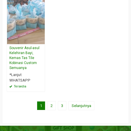
Souvenir Asul-asul
Kelehiran Bayi,
Kemas Tas Tile
Kobinasi Custom
Semuanya
*Lanjut
WHATSAPP
Tersedia
1
2
3
Selanjutnya