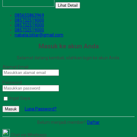
Lihat Detail
085655863969
085732519000
085732519000
085732519000
nabata.blitar@gmail.com
Masuk ke akun Anda
Selamat datang kembali, silahkan login ke akun Anda.
Alamat Email
Password
Ingat Saya
Lupa Password?
Masuk
Belum menjadi member?
Daftar
Chat via Whatsapp