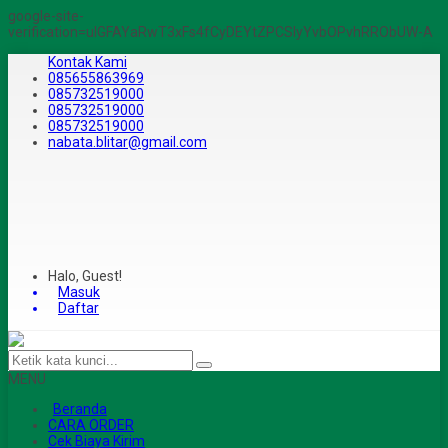
google-site-
verification=ulGFAYaRwT3xFs4fCyDEYtZPCSlyYvbOPvhRRObUW-A
Kontak Kami
085655863969
085732519000
085732519000
085732519000
nabata.blitar@gmail.com
Halo, Guest!
Masuk
Daftar
MENU
Beranda
CARA ORDER
Cek Biaya Kirim