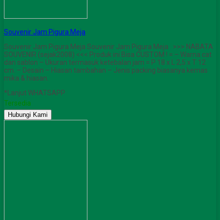
Souvenir Jam Pigura Meja
Souvenir Jam Pigura Meja Souvenir Jam Pigura Meja >>> NABATA
SOUVENIR (sejak2008) <<< Produk ini Bisa CUSTOM ! = – Warna cat
dan sablon – Ukuran termasuk ketebalan jam = P 18 x L 2,5 x T 12
cm. – Desain – Hiasan tambahan – Jenis packing biasanya kemas
mika & hiasan.
*Lanjut WHATSAPP
Tersedia
Hubungi Kami