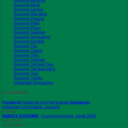
Souvenir Keramik
Souvenir Kipas
Souvenir Lampu
Souvenir Mangkok
Souvenir Payung
Souvenir Piala
Souvenir Pisau
Souvenir Sajadah
Souvenir Semuanya
Souvenir Sendok
Souvenir Tas
Souvenir Tasbih
Souvenir Teko
Souvenir Telenan
Souvenir Tempat Tisu
Souvenir Tempat Uang
Souvenir Topi
Souvenir Toples
Undangan Semuanya
Social Media
Facebook
facebook.com/berlinasani
Instagram
instagram.com/pabrik_souvenir
Sidebar
NABATA SOUVENIR
- Custom Istimewa , Sejak 2008 .
since 2008
Kontak Kami