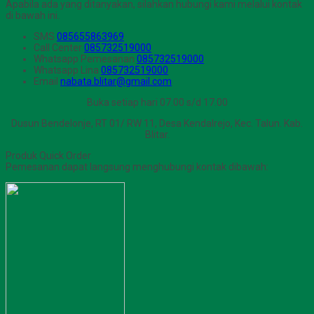
Apabila ada yang ditanyakan, silahkan hubungi kami melalui kontak
di bawah ini.
SMS
085655863969
Call Center
085732519000
Whatsapp
Pemesanan
085732519000
Whatsapp
Lina
085732519000
Email
nabata.blitar@gmail.com
Buka setiap hari 07.00 s/d 17.00
Dusun Bendelonje, RT 01/ RW 11, Desa Kendalrejo, Kec. Talun. Kab.
Blitar.
Produk Quick Order
Pemesanan dapat langsung menghubungi kontak dibawah: