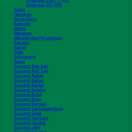
Undangan 5.001 – 10rb
Undangan 501-999
Buket
Hantaran
Home Decor
Kalender
Mahar
Makanan
Merchandise Perusahaan
Pakaian
Parcel
Piala
Selempang
Sewa
Souvenir Alas kaki
Souvenir Alat Tulis
Souvenir Asbak
Souvenir Bahan
Souvenir Bantal
Souvenir Boneka
Souvenir Botol
Souvenir Buku
Souvenir Dompet
Souvenir Gantungan Kunci
Souvenir Gelas
Souvenir Hampers
Souvenir Handuk
Souvenir Jam