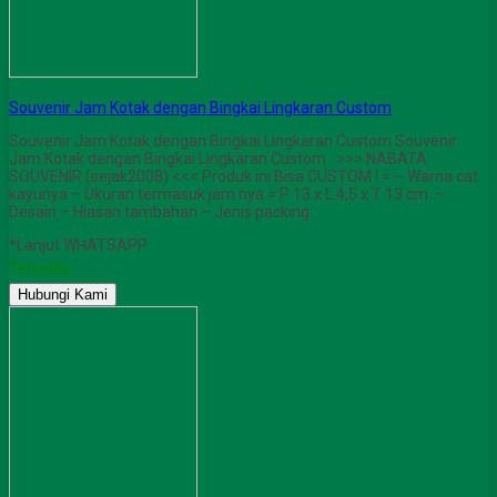
Souvenir Jam Kotak dengan Bingkai Lingkaran Custom
Souvenir Jam Kotak dengan Bingkai Lingkaran Custom Souvenir
Jam Kotak dengan Bingkai Lingkaran Custom >>> NABATA
SOUVENIR (sejak2008) <<< Produk ini Bisa CUSTOM ! = – Warna cat
kayunya – Ukuran termasuk jam nya = P 13 x L 4,5 x T 13 cm. –
Desain – Hiasan tambahan – Jenis packing
*Lanjut WHATSAPP
Tersedia
Hubungi Kami