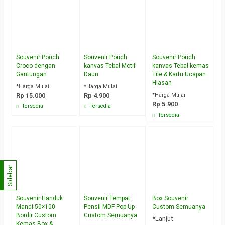
Souvenir Pouch
Souvenir Pouch
Souvenir Pouch
Croco dengan
kanvas Tebal Motif
kanvas Tebal kemas
Gantungan
Daun
Tile & Kartu Ucapan
Hiasan
*Harga Mulai
*Harga Mulai
Rp 15.000
Rp 4.900
*Harga Mulai
Rp 5.900
Tersedia
Tersedia
Tersedia
Sidebar
Souvenir Handuk
Souvenir Tempat
Box Souvenir
Mandi 50×100
Pensil MDF Pop Up
Custom Semuanya
Bordir Custom
Custom Semuanya
*Lanjut
Kemas Box &