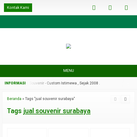
google-site-
Kontak Kami
verification=ulGFAYaRwT3xFs4fCyDEYtZPCSlyYvbOPvhRRObUW-A
MENU
08 .
Nabata Souvenir - Custom Istimewa , Sejak 2008 .
Beranda
»
Tags "jual souvenir surabaya"
Tags
jual souvenir surabaya