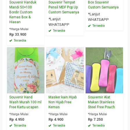
Souvenir Handuk
Souvenir Tempat
Box Souvenir
Mandi 50×100
Pensil MDF Pop Up
Custom Semuanya
Bordir Custom
Custom Semuanya
*Lanjut
Kemas Box &
*Lanjut
WHATSAPP
Hiasan
WHATSAPP
Tersedia
*Harga Mulai
Tersedia
Rp 33.900
Tersedia
Souvenir Hand
Masker kain Hijab
Souvernir Alat
Wash Murah 100 ml
Non Hijab Free
Makan Stainless
Free Kartu ucapan
Kemas
Steel Free Pouch
*Harga Mulai
*Harga Mulai
*Harga Mulai
Rp 4.950
Rp 4.900
Rp 7.250
Tersedia
Tersedia
Tersedia