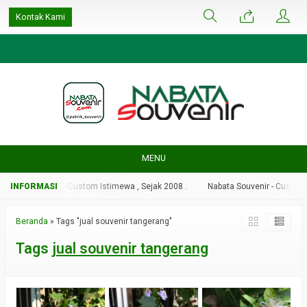
google-site-
Kontak Kami
verification=ulGFAYaRwT3xFs4fCyDEYtZPCSlyYvbOPvhRRObUW-A
MENU
bata Souvenir - Custom Istimewa , Sejak 2008 .
Nabata Souvenir - Custom Is
Beranda
»
Tags "jual souvenir tangerang"
Tags
jual souvenir tangerang