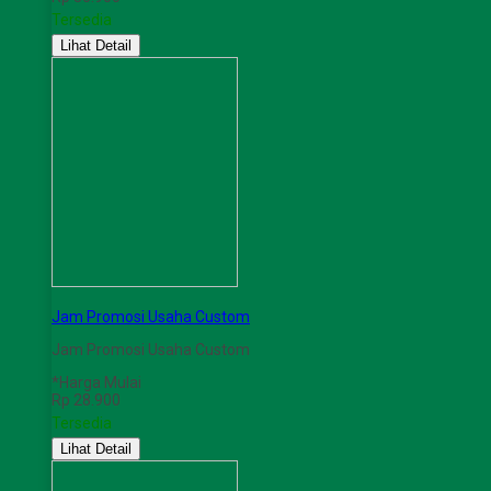
Tersedia
Lihat Detail
Jam Promosi Usaha Custom
Jam Promosi Usaha Custom
*Harga Mulai
Rp 28.900
Tersedia
Lihat Detail