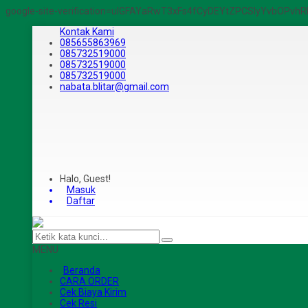
google-site-verification=ulGFAYaRwT3xFs4fCyDEYtZPCSlyYvbOPv
Kontak Kami
085655863969
085732519000
085732519000
085732519000
nabata.blitar@gmail.com
Halo, Guest!
Masuk
Daftar
MENU
Beranda
CARA ORDER
Cek Biaya Kirim
Cek Resi