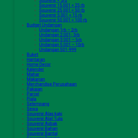
Souvenir < 5rb
Souvenir 15.001 < 25 rb
Souvenir 25.001 < 50 rb
Souvenir 5.001 < 15 rb
Souvenir 50.001 < 100 rb
Budget Undangan
Undangan 1rb – 2rb
Undangan 2.001- 3rb
Undangan 3.001 – 5rb
Undangan 5.001 – 10rb
Undangan 501-999
Buket
Hantaran
Home Decor
Kalender
Mahar
Makanan
Merchandise Perusahaan
Pakaian
Parcel
Piala
Selempang
Sewa
Souvenir Alas kaki
Souvenir Alat Tulis
Souvenir Asbak
Souvenir Bahan
Souvenir Bantal