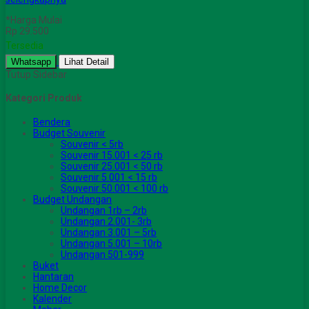
*Harga Mulai
Rp 29.500
Tersedia
Whatsapp
Lihat Detail
Tutup Sidebar
Kategori Produk
Bendera
Budget Souvenir
Souvenir < 5rb
Souvenir 15.001 < 25 rb
Souvenir 25.001 < 50 rb
Souvenir 5.001 < 15 rb
Souvenir 50.001 < 100 rb
Budget Undangan
Undangan 1rb – 2rb
Undangan 2.001- 3rb
Undangan 3.001 – 5rb
Undangan 5.001 – 10rb
Undangan 501-999
Buket
Hantaran
Home Decor
Kalender