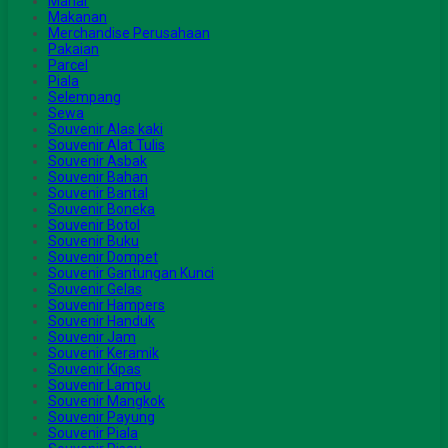
Mahar
Makanan
Merchandise Perusahaan
Pakaian
Parcel
Piala
Selempang
Sewa
Souvenir Alas kaki
Souvenir Alat Tulis
Souvenir Asbak
Souvenir Bahan
Souvenir Bantal
Souvenir Boneka
Souvenir Botol
Souvenir Buku
Souvenir Dompet
Souvenir Gantungan Kunci
Souvenir Gelas
Souvenir Hampers
Souvenir Handuk
Souvenir Jam
Souvenir Keramik
Souvenir Kipas
Souvenir Lampu
Souvenir Mangkok
Souvenir Payung
Souvenir Piala