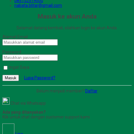
085732519000
nabata.blitar@gmail.com
Masuk ke akun Anda
Selamat datang kembali, silahkan login ke akun Anda.
Alamat Email
Password
Ingat Saya
Lupa Password?
Masuk
Belum menjadi member?
Daftar
Chat via Whatsapp
Ada yang ditanyakan?
Klik untuk chat dengan customer support kami
Lina