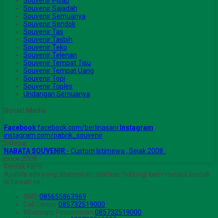
Souvenir Pisau
Souvenir Sajadah
Souvenir Semuanya
Souvenir Sendok
Souvenir Tas
Souvenir Tasbih
Souvenir Teko
Souvenir Telenan
Souvenir Tempat Tisu
Souvenir Tempat Uang
Souvenir Topi
Souvenir Toples
Undangan Semuanya
Social Media
Facebook
facebook.com/berlinasani
Instagram
instagram.com/pabrik_souvenir
Sidebar
NABATA SOUVENIR
- Custom Istimewa , Sejak 2008 .
since 2008
Kontak Kami
Apabila ada yang ditanyakan, silahkan hubungi kami melalui kontak
di bawah ini.
SMS
085655863969
Call Center
085732519000
Whatsapp
Pemesanan
085732519000