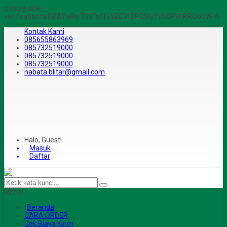
google-site-
verification=ulGFAYaRwT3xFs4fCyDEYtZPCSlyYvbOPvhRRObUW-A
Kontak Kami
085655863969
085732519000
085732519000
085732519000
nabata.blitar@gmail.com
Halo, Guest!
Masuk
Daftar
MENU
Beranda
CARA ORDER
Cek Biaya Kirim