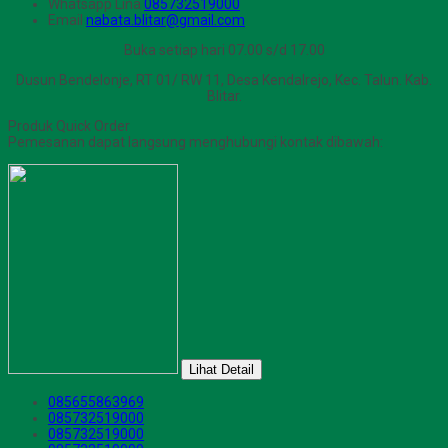
Whatsapp
Lina
085732519000
Email
nabata.blitar@gmail.com
Buka setiap hari 07.00 s/d 17.00
Dusun Bendelonje, RT 01/ RW 11, Desa Kendalrejo, Kec. Talun. Kab.
Blitar.
Produk Quick Order
Pemesanan dapat langsung menghubungi kontak dibawah:
Lihat Detail
085655863969
085732519000
085732519000