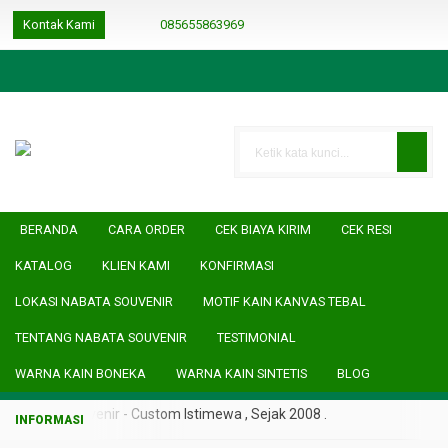
google-site-
Kontak Kami
085655863969
verification=ulGFAYaRwT3xFs4fCyDEYtZPCSlyYvbOPvhRRObUW-A
085732519000
085732519000
085732519000
nabata.blitar@gmail.com
BERANDA
CARA ORDER
CEK BIAYA KIRIM
CEK RESI
KATALOG
KLIEN KAMI
KONFIRMASI
LOKASI NABATA SOUVENIR
MOTIF KAIN KANVAS TEBAL
TENTANG NABATA SOUVENIR
TESTIMONIAL
WARNA KAIN BONEKA
WARNA KAIN SINTETIS
BLOG
Nabata Souvenir - Custom Istimewa , Sejak 2008 .