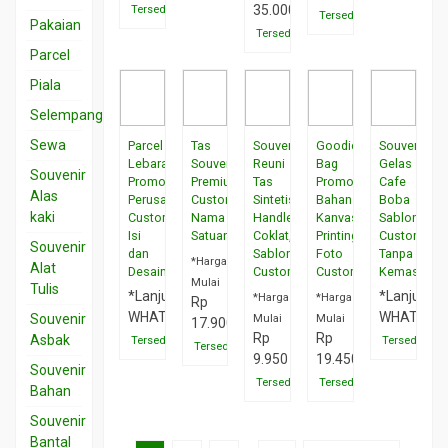
35.000
Tersedia
< 15
Tersedia
Undangan
Pakaian
rb
Tersedia
5.001
Parcel
Souvenir
–
Piala
50.001
10rb
<
Selempang
Undangan
100
501-
Sewa
Parcel
Tas
Souvenir
Goodie
Souvenir
rb
999
Lebaran
Souvenir
Reuni
Bag
Gelas
Souvenir
Promosi
Premium
Tas
Promosi
Cafe
Alas
Perusahaan
Custom
Sintetis,
Bahan
Boba
kaki
Custom
Nama
Handle
Kanvas
Sablon
Isi
Satuan
Coklat,
Printing
Custom
Souvenir
dan
Sablon
Foto
Tanpa
*Harga
Alat
Desain
Custom
Custom
Kemas
Mulai
Tulis
*Lanjut
*Lanjut
*Harga
*Harga
Rp
WHATSAPP
WHATSAP
Souvenir
Mulai
Mulai
17.900
Rp
Rp
Asbak
Tersedia
Tersedia
Tersedia
9.950
19.450
Souvenir
Tersedia
Tersedia
Bahan
Souvenir
Bantal