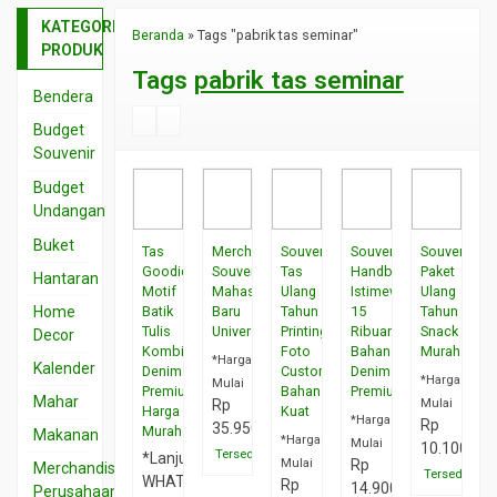
KATEGORI
Beranda
»
Tags "pabrik tas seminar"
PRODUK
Tags
pabrik tas seminar
Bendera
Budget
Souvenir
Souvenir
Budget
<
Undangan
5rb
Undangan
Buket
Tas
Merchandise
Souvenir
Souvenir
Souvenir
Souvenir
1rb
Goodiebag
Souvenir
Tas
Handbag
Paket
Hantaran
15.001
–
Motif
Mahasiswa
Ulang
Istimewa
Ulang
< 25
2rb
Home
Batik
Baru
Tahun
15
Tahun
rb
Tulis
Universitas
Printing
Ribuan
Snack
Decor
Undangan
Kombinasi
Foto
Bahan
Murah
*Harga
Souvenir
2.001-
Kalender
Denim
Custom
Denim
*Harga
Mulai
25.001
3rb
Premium,
Bahan
Premium
Mahar
Rp
Mulai
< 50
Harga
Kuat
Undangan
*Harga
Rp
35.950
Murah
rb
Makanan
*Harga
3.001
Mulai
10.100
Tersedia
*Lanjut
Mulai
Rp
Souvenir
Merchandise
–
Tersedia
WHATSAPP
Rp
14.900
5.001
Perusahaan
5rb