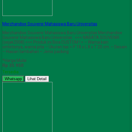
Merchandise Souvenir Mahasiswa Baru Universitas
Merchandise Souvenir Mahasiswa Baru Universitas Merchandise
Souvenir Mahasiswa Baru Universitas >>> NABATA SOUVENIR
(sejak2008) <<< Produk ini Bisa CUSTOM ! = – Warna kain
sintetisnya, warna pita – Ukuran tas = P 18 x L 8 x T 20 cm. – Desain
– Hiasan tambahan – Jenis packing
*Harga Mulai
Rp 35.950
Tersedia
Whatsapp
Lihat Detail