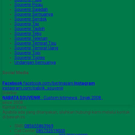
Souvenir Pisau
Souvenir Sajadah
Souvenir Semuanya
Souvenir Sendok
Souvenir Tas
Souvenir Tasbih
Souvenir Teko
Souvenir Telenan
Souvenir Tempat Tisu
Souvenir Tempat Uang
Souvenir Topi
Souvenir Toples
Undangan Semuanya
Social Media
Facebook
facebook.com/berlinasani
Instagram
instagram.com/pabrik_souvenir
Sidebar
NABATA SOUVENIR
- Custom Istimewa , Sejak 2008 .
since 2008
Kontak Kami
Apabila ada yang ditanyakan, silahkan hubungi kami melalui kontak
di bawah ini.
SMS
085655863969
Call Center
085732519000