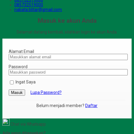
085732519000
nabata.blitar@gmail.com
Masuk ke akun Anda
Selamat datang kembali, silahkan login ke akun Anda.
Alamat Email
Password
Ingat Saya
Lupa Password?
Masuk
Belum menjadi member?
Daftar
Chat via Whatsapp
Ada yang ditanyakan?