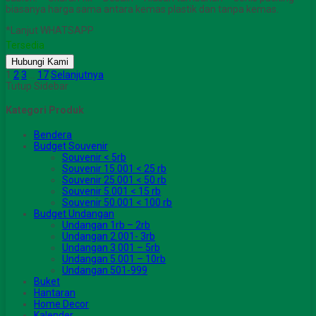
biasanya harga sama antara kemas plastik dan tanpa kemas.
*Lanjut WHATSAPP
Tersedia
Hubungi Kami
1
2
3
…
17
Selanjutnya
Tutup Sidebar
Kategori Produk
Bendera
Budget Souvenir
Souvenir < 5rb
Souvenir 15.001 < 25 rb
Souvenir 25.001 < 50 rb
Souvenir 5.001 < 15 rb
Souvenir 50.001 < 100 rb
Budget Undangan
Undangan 1rb – 2rb
Undangan 2.001- 3rb
Undangan 3.001 – 5rb
Undangan 5.001 – 10rb
Undangan 501-999
Buket
Hantaran
Home Decor
Kalender