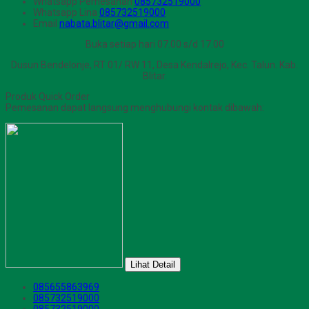
Whatsapp
Pemesanan
085732519000
Whatsapp
Lina
085732519000
Email
nabata.blitar@gmail.com
Buka setiap hari 07.00 s/d 17.00
Dusun Bendelonje, RT 01/ RW 11, Desa Kendalrejo, Kec. Talun. Kab.
Blitar.
Produk Quick Order
Pemesanan dapat langsung menghubungi kontak dibawah:
Lihat Detail
085655863969
085732519000
085732519000