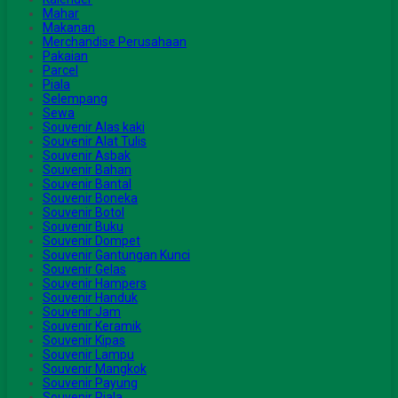
Mahar
Makanan
Merchandise Perusahaan
Pakaian
Parcel
Piala
Selempang
Sewa
Souvenir Alas kaki
Souvenir Alat Tulis
Souvenir Asbak
Souvenir Bahan
Souvenir Bantal
Souvenir Boneka
Souvenir Botol
Souvenir Buku
Souvenir Dompet
Souvenir Gantungan Kunci
Souvenir Gelas
Souvenir Hampers
Souvenir Handuk
Souvenir Jam
Souvenir Keramik
Souvenir Kipas
Souvenir Lampu
Souvenir Mangkok
Souvenir Payung
Souvenir Piala