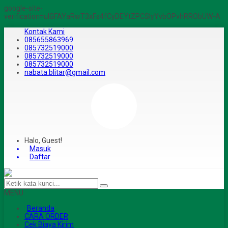
google-site-
verification=ulGFAYaRwT3xFs4fCyDEYtZPCSlyYvbOPvhRRObUW-A
Kontak Kami
085655863969
085732519000
085732519000
085732519000
nabata.blitar@gmail.com
Halo, Guest!
Masuk
Daftar
MENU
Beranda
CARA ORDER
Cek Biaya Kirim