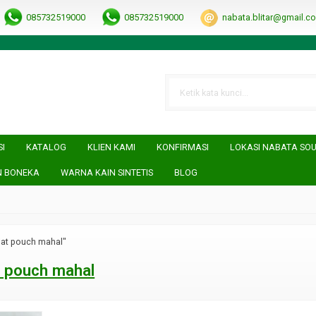
RRObUW-A
085732519000
085732519000
nabata.blitar@gmail.c
SI
KATALOG
KLIEN KAMI
KONFIRMASI
LOKASI NABATA SO
N BONEKA
WARNA KAIN SINTETIS
BLOG
sat pouch mahal"
 pouch mahal