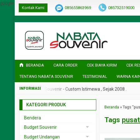
google-site-verification=ulGFAYaRwT3xFs4fCyDEYtZPCSlyYvbOPvh
Kontak Kami
085655863969
085732519000
BERANDA
CARA ORDER
CEK BIAYA KIRIM
CEK RE
TENTANG NABATA SOUVENIR
TESTIMONIAL
WARNA KAI
k 2008 .
Nabata Souvenir - Custom Istimewa , Sejak 2008 .
KATEGORI PRODUK
Beranda
»
Tags "pu
Bendera
Tags
pusat
Budget Souvenir
Souvenir < 5rb
Budget Undangan