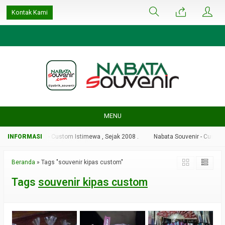
google-site-
Kontak Kami
verification=ulGFAYaRwT3xFs4fCyDEYtZPCSlyYvbOPvhRRObUW-A
MENU
Nabata Souvenir - Custom Istimewa , Sejak 2008 .
Nabata Souvenir - Custom I
Beranda
»
Tags "souvenir kipas custom"
Tags
souvenir kipas custom