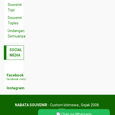
Souvenir
Topi
Souvenir
Toples
Undangan
Semuanya
SOCIAL
MEDIA
Facebook
facebook.com/berlinasani
Instagram
instagram.com/pabrik_souvenir
NABATA SOUVENIR
- Custom Istimewa , Sejak 2008 .
since 2008
Chat via Whatsapp