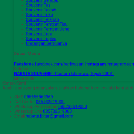
Souvenir Sendok
Souvenir Tas
Souvenir Tasbih
Souvenir Teko
Souvenir Telenan
Souvenir Tempat Tisu
Souvenir Tempat Uang
Souvenir Topi
Souvenir Toples
Undangan Semuanya
Social Media
Facebook
facebook.com/berlinasani
Instagram
instagram.com
Sidebar
NABATA SOUVENIR
- Custom Istimewa , Sejak 2008 .
since 2008
Kontak Kami
Apabila ada yang ditanyakan, silahkan hubungi kami melalui kontak di 
SMS
085655863969
Call Center
085732519000
Whatsapp
Pemesanan
085732519000
Whatsapp
Lina
085732519000
Email
nabata.blitar@gmail.com