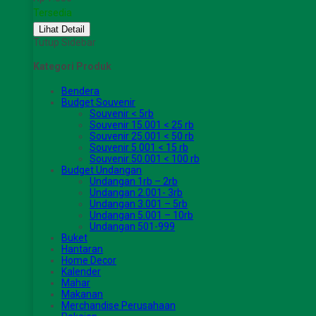
Tersedia
Lihat Detail
Tutup Sidebar
Kategori Produk
Bendera
Budget Souvenir
Souvenir < 5rb
Souvenir 15.001 < 25 rb
Souvenir 25.001 < 50 rb
Souvenir 5.001 < 15 rb
Souvenir 50.001 < 100 rb
Budget Undangan
Undangan 1rb – 2rb
Undangan 2.001- 3rb
Undangan 3.001 – 5rb
Undangan 5.001 – 10rb
Undangan 501-999
Buket
Hantaran
Home Decor
Kalender
Mahar
Makanan
Merchandise Perusahaan