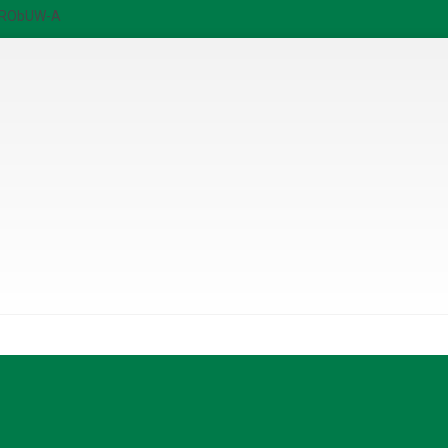
hRRObUW-A