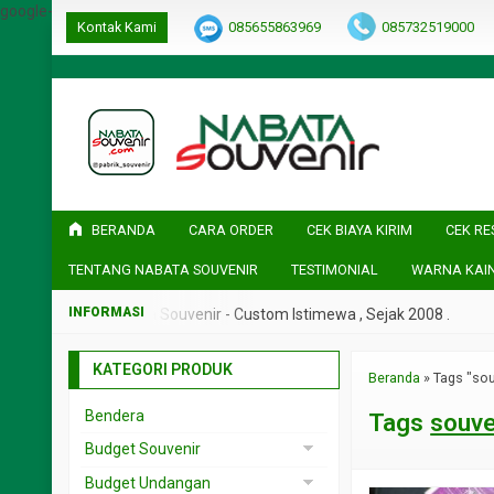
google-site-verification=ulGFAYaRwT3xFs4fCyDEYtZPCSlyYvbOPvh
Kontak Kami
085655863969
085732519000
BERANDA
CARA ORDER
CEK BIAYA KIRIM
CEK RE
TENTANG NABATA SOUVENIR
TESTIMONIAL
WARNA KAI
ak 2008 .
Nabata Souvenir - Custom Istimewa , Sejak 2008 .
KATEGORI PRODUK
Beranda
»
Tags "so
Bendera
Tags
souve
Budget Souvenir
Souvenir < 5rb
Budget Undangan