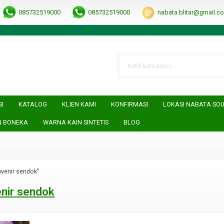
RRObUW-A
085732519000
085732519000
nabata.blitar@gmail.c
SI
KATALOG
KLIEN KAMI
KONFIRMASI
LOKASI NABATA SO
N BONEKA
WARNA KAIN SINTETIS
BLOG
uvenir sendok"
nir sendok