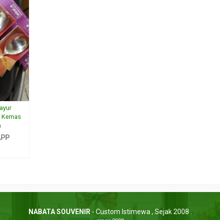
ayur
m Kemas
n
APP
NABATA SOUVENIR
- Custom Istimewa , Sejak 2008 .