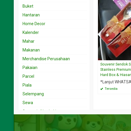
Souvenir 15.001 < 25 rb
Undangan 1rb – 2rb
Buket
Souvenir 25.001 < 50 rb
Undangan 2.001- 3rb
Hantaran
Souvenir 5.001 < 15 rb
Undangan 3.001 – 5rb
Home Decor
Souvenir 50.001 < 100 rb
Undangan 5.001 – 10rb
Kalender
Undangan 501-999
Mahar
Makanan
Merchandise Perusahaan
Souvenir Sendok S
Pakaian
Stainless Premiu
Hard Box & Hiasa
Parcel
*Lanjut WHATS
Piala
Tersedia
Selempang
Sewa
Souvenir Alas kaki
Souvenir Alat Tulis
Souvenir Asbak