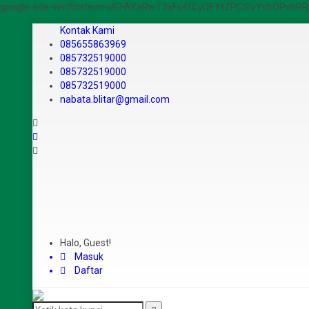
google-site-verification=ulGFAYaRwT3xFs4fCyDEYtZPCSlyYvbOPvh
Kontak Kami
085655863969
085732519000
085732519000
085732519000
nabata.blitar@gmail.com
Halo, Guest!
Masuk
Daftar