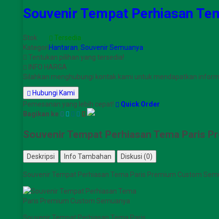
Souvenir Tempat Perhiasan T
Stok
Tersedia
Kategori
Hantaran
,
Souvenir Semuanya
Tentukan pilihan yang tersedia!
INFO HARGA
Silahkan menghubungi kontak kami untuk mendapatkan informas
Hubungi Kami
Pemesanan yang lebih cepat!
Quick Order
Bagikan ke
Souvenir Tempat Perhiasan Tema Paris 
Deskripsi
Info Tambahan
Diskusi (0)
Souvenir Tempat Perhiasan Tema Paris Premium Custom Se
Souvenir Tempat Perhiasan Tema Paris