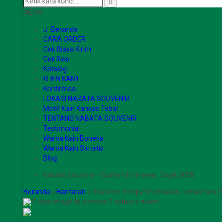
MENU
Beranda
CARA ORDER
Cek Biaya Kirim
Cek Resi
Katalog
KLIEN KAMI
Konfirmasi
LOKASI NABATA SOUVENIR
Motif Kain Kanvas Tebal
TENTANG NABATA SOUVENIR
Testimonial
Warna Kain Boneka
Warna Kain Sintetis
Blog
Nabata Souvenir - Custom Istimewa , Sejak 2008 .
Beranda
»
Hantaran
»
Souvenir Tempat Perhiasan Tema Pari
click image to preview
activate zoom