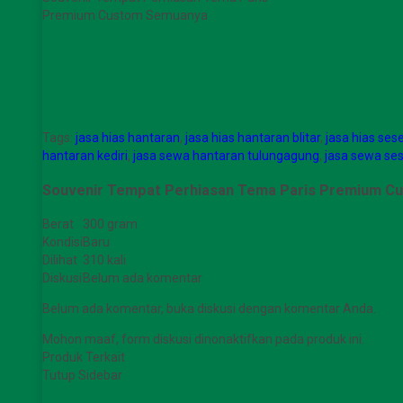
Premium Custom Semuanya
Tags:
jasa hias hantaran
,
jasa hias hantaran blitar
,
jasa hias ses
hantaran kediri
,
jasa sewa hantaran tulungagung
,
jasa sewa ses
Souvenir Tempat Perhiasan Tema Paris Premium C
Berat
300 gram
Kondisi
Baru
Dilihat
310 kali
Diskusi
Belum ada komentar
Belum ada komentar, buka diskusi dengan komentar Anda.
Mohon maaf, form diskusi dinonaktifkan pada produk ini.
Produk Terkait
Tutup Sidebar