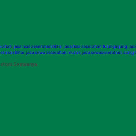
erahan
,
jasa hias seserahan blitar
,
jasa hias seserahan tulungagung
,
jas
erahan blitar
,
jasa sewa seserahan murah
,
jasa sewaseserahan
,
sangjit
ustom Semuanya