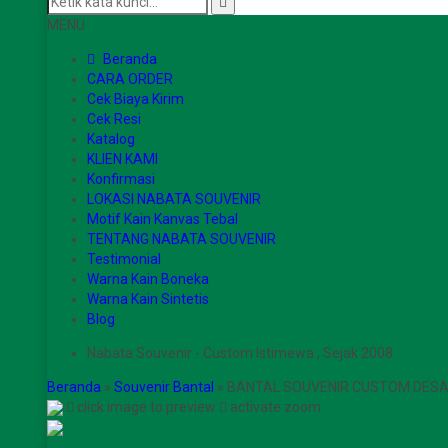
MENU
Beranda
CARA ORDER
Cek Biaya Kirim
Cek Resi
Katalog
KLIEN KAMI
Konfirmasi
LOKASI NABATA SOUVENIR
Motif Kain Kanvas Tebal
TENTANG NABATA SOUVENIR
Testimonial
Warna Kain Boneka
Warna Kain Sintetis
Blog
Nabata Souvenir - Custom Istimewa , Sejak 2008 .
Beranda
»
Souvenir Bantal
»
BANTAL SOUVENIR CUSTOM DESAI
click image to preview
activate zoom