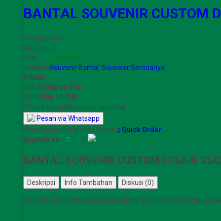
BANTAL SOUVENIR CUSTOM D
*Harga mulai
Rp 20.500
Stok
Tersedia
Kategori
Souvenir Bantal
,
Souvenir Semuanya
Pilihan
101-500
Rp 20.500
30-100
Rp 21.700
Tentukan pilihan yang tersedia!
Pesan via Whatsapp
Pemesanan yang lebih cepat!
Quick Order
Bagikan ke
BANTAL SOUVENIR CUSTOM DESAIN 35X
Deskripsi
Info Tambahan
Diskusi (0)
BANTAL SOUVENIR CUSTOM DESAIN 35X25 CM SABLON, KEMA