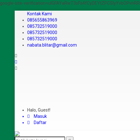
google-site-verification=ulGFAYaRwT3xFs4fCyDEYtZPCSlyYvbOPvh
Kontak Kami
085655863969
085732519000
085732519000
085732519000
nabata.blitar@gmail.com
Halo, Guest!
Masuk
Daftar