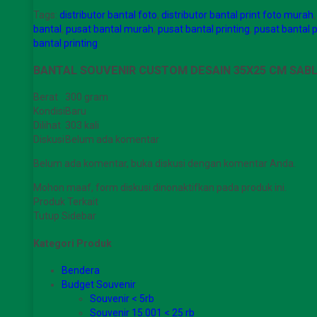
Tags:
distributor bantal foto
,
distributor bantal print foto murah
bantal
,
pusat bantal murah
,
pusat bantal printing
,
pusat bantal p
bantal printing
BANTAL SOUVENIR CUSTOM DESAIN 35X25 CM SABL
Berat
300 gram
Kondisi
Baru
Dilihat
303 kali
Diskusi
Belum ada komentar
Belum ada komentar, buka diskusi dengan komentar Anda.
Mohon maaf, form diskusi dinonaktifkan pada produk ini.
Produk Terkait
Tutup Sidebar
Kategori Produk
Bendera
Budget Souvenir
Souvenir < 5rb
Souvenir 15.001 < 25 rb