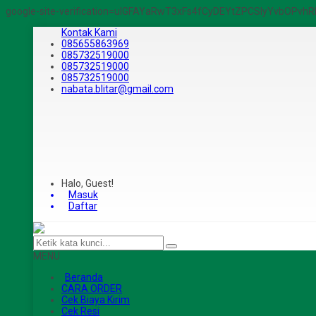
google-site-verification=ulGFAYaRwT3xFs4fCyDEYtZPCSlyYvbOPv
Kontak Kami
085655863969
085732519000
085732519000
085732519000
nabata.blitar@gmail.com
Halo, Guest!
Masuk
Daftar
MENU
Beranda
CARA ORDER
Cek Biaya Kirim
Cek Resi