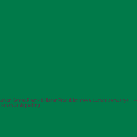
s Sablon Kemas Plastik & Hiasan Produk istimewa, custom semuanya… 
mbahan Jenis packing