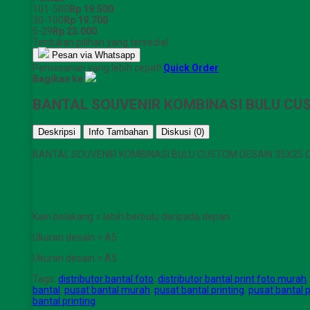
101-500
Rp 19.500
30-100
Rp 19.700
5-29
Rp 23.000
Tentukan pilihan yang tersedia!
Pesan via Whatsapp
Pemesanan yang lebih cepat!
Quick Order
Bagikan ke
BANTAL SOUVENIR KOMBINASI BULU CUS
Deskripsi
Info Tambahan
Diskusi (0)
BANTAL SOUVENIR KOMBINASI BULU CUSTOM DESAIN 35X25 CM
Kain belakang = lebih berbulu daripada depan
Ukuran desain = A5
Ukuran desain = A5
Tags:
distributor bantal foto
,
distributor bantal print foto murah
bantal
,
pusat bantal murah
,
pusat bantal printing
,
pusat bantal p
bantal printing