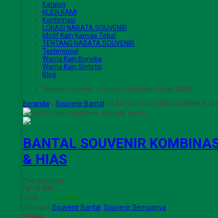
Katalog
KLIEN KAMI
Konfirmasi
LOKASI NABATA SOUVENIR
Motif Kain Kanvas Tebal
TENTANG NABATA SOUVENIR
Testimonial
Warna Kain Boneka
Warna Kain Sintetis
Blog
Nabata Souvenir - Custom Istimewa , Sejak 2008 .
Beranda
»
Souvenir Bantal
»
BANTAL SOUVENIR KOMBINASI BUL
click image to preview
activate zoom
BANTAL SOUVENIR KOMBINASI
& HIAS
*Harga mulai
Rp 19.500
Stok
Tersedia
Kategori
Souvenir Bantal
,
Souvenir Semuanya
Pilihan