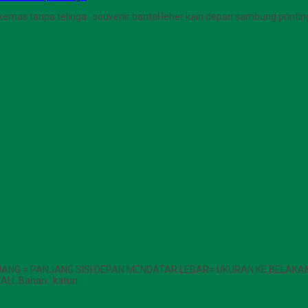
a kemas tanpa telinga souvenir bantal leher kain depan sambung printin
PANJANG = PANJANG SISI DEPAN MENDATAR LEBAR= UKURAN KE BELAKA
ALI. Bahan : katun