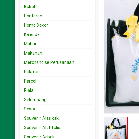
Souvenir 15.001 < 25 rb
Undangan 1rb – 2rb
Buket
Souvenir 25.001 < 50 rb
Undangan 2.001- 3rb
Hantaran
Souvenir 5.001 < 15 rb
Undangan 3.001 – 5rb
Home Decor
Souvenir 50.001 < 100 rb
Undangan 5.001 – 10rb
Kalender
Undangan 501-999
Mahar
Makanan
Merchandise Perusahaan
Pakaian
Parcel
Piala
Selempang
Sewa
Souvenir Alas kaki
Souvenir Alat Tulis
Souvenir Asbak