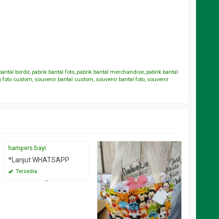
bantal bordir
,
pabrik bantal foto
,
pabrik bantal merchandise
,
pabrik bantal
g foto custom
,
souvenir bantal custom
,
souvenir bantal foto
,
souvenir
hampers bayi
souvenir
mangkok 
*Lanjut WHATSAPP
kemas t
Tersedia
*Lanju
Tersed