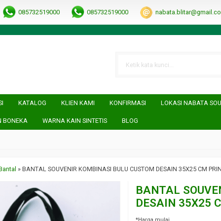
RRObUW-A
085732519000
085732519000
nabata.blitar@gmail.c
SI
KATALOG
KLIEN KAMI
KONFIRMASI
LOKASI NABATA SO
N BONEKA
WARNA KAIN SINTETIS
BLOG
Bantal
»
BANTAL SOUVENIR KOMBINASI BULU CUSTOM DESAIN 35X25 CM PRIN
BANTAL SOUVE
DESAIN 35X25 
*Harga mulai