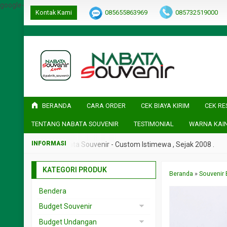
google-site-verification=ulGFAYaRwT3xFs4fCyDEYtZPCSlyYvbOPvh
Kontak Kami
085655863969
085732519000
BERANDA
CARA ORDER
CEK BIAYA KIRIM
CEK RE
TENTANG NABATA SOUVENIR
TESTIMONIAL
WARNA KAI
ak 2008 .
Nabata Souvenir - Custom Istimewa , Sejak 2008 .
KATEGORI PRODUK
Beranda
»
Souvenir 
Bendera
Budget Souvenir
Souvenir < 5rb
Budget Undangan