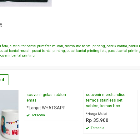
A5
l foto
,
distributor bantal print foto murah
,
distributor bantal printing
,
pabrik bantal
,
pabrik 
pusat bantal murah
,
pusat bantal printing
,
pusat bantal printing foto
,
pusat bantal printin
ouvenir bantal printing
it
souvenir gelas sablon
souvenir merchandise
emas
termos stainless set
sablon, kemas box
*Lanjut WHATSAPP
*Harga Mulai
Tersedia
Rp 35.900
Tersedia