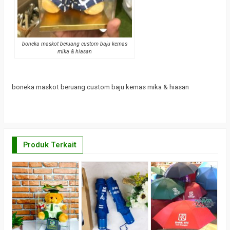
boneka maskot beruang custom baju kemas
mika & hiasan
boneka maskot beruang custom baju kemas mika & hiasan
Produk Terkait
K
K
H
*H
R