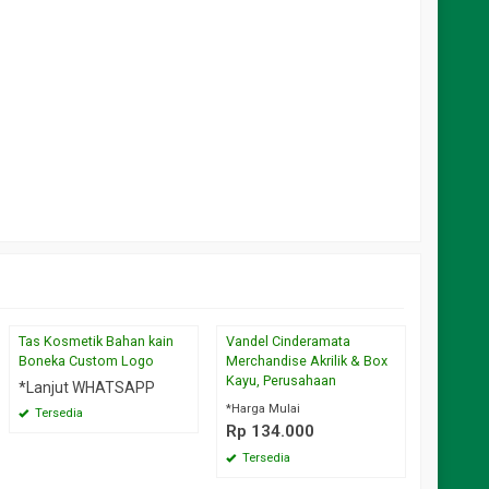
Tas Kosmetik Bahan kain
Vandel Cinderamata
bantal 4
Boneka Custom Logo
Merchandise Akrilik & Box
merchan
Kayu, Perusahaan
kemas
*Lanjut WHATSAPP
*Lanju
*Harga Mulai
Tersedia
Rp 134.000
Tersed
Tersedia