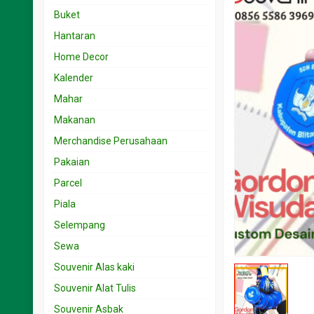
Souvenir 15.001 < 25 rb
Undangan 1rb – 2rb
Buket
Souvenir 25.001 < 50 rb
Undangan 2.001- 3rb
Hantaran
Souvenir 5.001 < 15 rb
Undangan 3.001 – 5rb
Home Decor
Souvenir 50.001 < 100 rb
Undangan 5.001 – 10rb
Kalender
Undangan 501-999
Mahar
Makanan
Merchandise Perusahaan
Pakaian
Parcel
Piala
Selempang
Sewa
Souvenir Alas kaki
Souvenir Alat Tulis
Souvenir Asbak