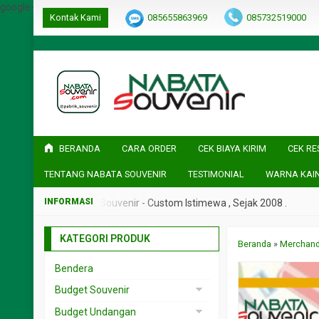
google-site-verification=ulGFAYaRwT3xFs4fCyDEYtZPCSlyYvbOPvh
Kontak Kami
085655863969
085732519000
BERANDA
CARA ORDER
CEK BIAYA KIRIM
CEK RE
TENTANG NABATA SOUVENIR
TESTIMONIAL
WARNA KAI
2008 .
Nabata Souvenir - Custom Istimewa , Sejak 2008 .
KATEGORI PRODUK
Beranda
»
Merchand
Bendera
Budget Souvenir
Souvenir < 5rb
Budget Undangan