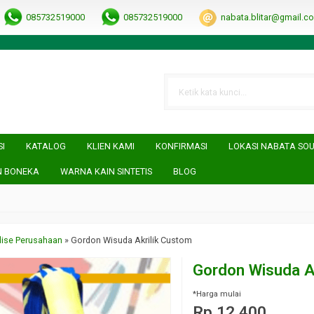
RRObUW-A
085732519000
085732519000
nabata.blitar@gmail.c
SI
KATALOG
KLIEN KAMI
KONFIRMASI
LOKASI NABATA SO
N BONEKA
WARNA KAIN SINTETIS
BLOG
ise Perusahaan
»
Gordon Wisuda Akrilik Custom
Gordon Wisuda A
*Harga mulai
Rp 12.400