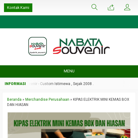
google-site-
Kontak Kami
verification=ulGFAYaRwT3xFs4fCyDEYtZPCSlyYvbOPvhRRObUW-A
MENU
Nabata Souvenir - Custom Istimewa , Sejak 2008 .
Beranda
»
Merchandise Perusahaan
»
KIPAS ELEKTRIK MINI KEMAS BOX
DAN HIASAN