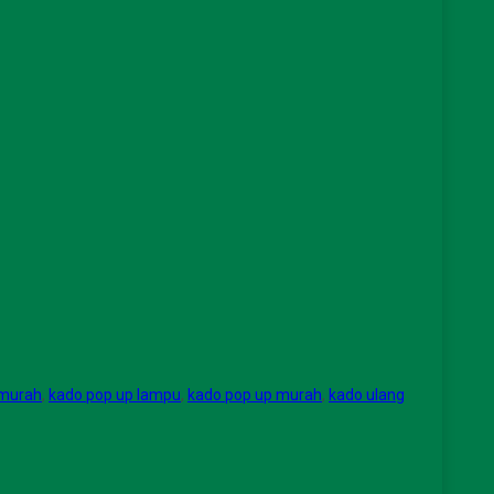
 murah
,
kado pop up lampu
,
kado pop up murah
,
kado ulang