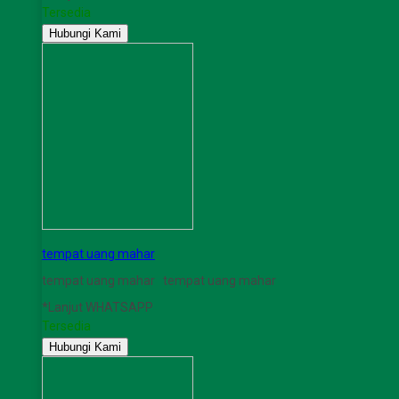
Tersedia
Hubungi Kami
tempat uang mahar
tempat uang mahar tempat uang mahar
*Lanjut WHATSAPP
Tersedia
Hubungi Kami