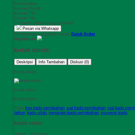
Kemas Mika
Kemas Plastik
Kemas Tile
Kemas Tas
Tentukan pilihan yang tersedia!
Pesan via Whatsapp
Pemesanan yang lebih cepat!
Quick Order
Bagikan ke
kotak cincin
Deskripsi
Info Tambahan
Diskusi (0)
kotak cincin
kotak cincin
kotak cincin
Tags:
box kado pernikahan
,
jual kado pernikahan
,
jual kado per
tahun
,
kado ultah
,
pengrajin kado pernikahan
,
souvenir kado
kotak cincin
Berat
300 gram