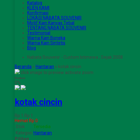
Katalog
KLIEN KAMI
Konfirmasi
LOKASI NABATA SOUVENIR
Motif Kain Kanvas Tebal
TENTANG NABATA SOUVENIR
Testimonial
Warna Kain Boneka
Warna Kain Sintetis
Blog
Nabata Souvenir - Custom Istimewa , Sejak 2008 .
Beranda
»
Hantaran
»
kotak cincin
click image to preview
activate zoom
Diskon
0%
kotak cincin
Rp 1
Rp 1
Hemat Rp 0
Stok
Tersedia
Kategori
Hantaran
Pilihan