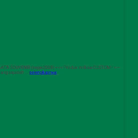
BATA SOUVENIR (sejak2008) <<< Produk ini Bisa CUSTOM ! = –
kang sajadah ….
selengkapnya