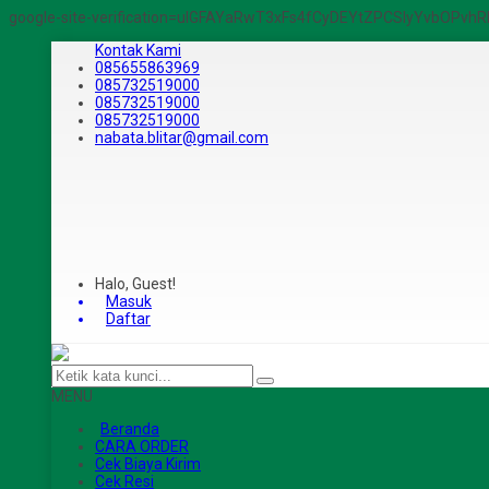
google-site-verification=ulGFAYaRwT3xFs4fCyDEYtZPCSlyYvbOPv
Kontak Kami
085655863969
085732519000
085732519000
085732519000
nabata.blitar@gmail.com
Halo, Guest!
Masuk
Daftar
MENU
Beranda
CARA ORDER
Cek Biaya Kirim
Cek Resi