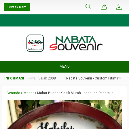
google-site-
Kontak Kami
verification=ulGFAYaRwT3xFs4fCyDEYtZPCSlyYvbOPvhRRObUW-A
MENU
 - Custom Istimewa , Sejak 2008 .
Nabata Souvenir - Custom Istimewa , Sejak
Beranda
»
Mahar
»
Mahar Bundar Klasik Murah Langsung Pengrajin