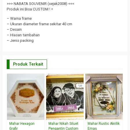
>>> NABATA SOUVENIR (sejak2008) <<<
Produk ini Bisa CUSTOM ! =
– Warna frame
– Ukuran diameter frame sekitar 40 cm
– Desain
– Hiasan tambahan
– Jenis packing
Produk Terkait
M
*
W
Mahar Hexagon
Mahar Nikah Siluet
Mahar Rustic Akrilik
Grafir
Pengantin Custom
Emas