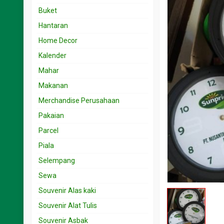
Souvenir 15.001 < 25 rb
Undangan 1rb – 2rb
Buket
Souvenir 25.001 < 50 rb
Undangan 2.001- 3rb
Hantaran
Souvenir 5.001 < 15 rb
Undangan 3.001 – 5rb
Home Decor
Souvenir 50.001 < 100 rb
Undangan 5.001 – 10rb
Kalender
Undangan 501-999
Mahar
Makanan
Merchandise Perusahaan
Pakaian
Parcel
Piala
Selempang
Sewa
Souvenir Alas kaki
Souvenir Alat Tulis
Souvenir Asbak