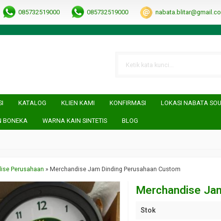
RRObUW-A
085732519000
085732519000
nabata.blitar@gmail.c
SI
KATALOG
KLIEN KAMI
KONFIRMASI
LOKASI NABATA SO
N BONEKA
WARNA KAIN SINTETIS
BLOG
Souvenir - Custom Istimewa , Sejak 2008 .
ise Perusahaan
»
Merchandise Jam Dinding Perusahaan Custom
Merchandise Ja
Stok