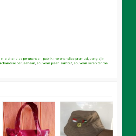
k merchandise perusahaan
,
pabrik merchandise promosi
,
pengrajin
erchandise perusahaan
,
souvenir pisah sambut
,
souvenir serah terima
mug set 
merchan
kemas b
*Harga M
Rp 84.