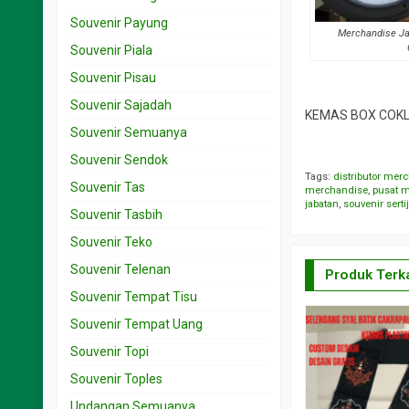
Souvenir Payung
Merchandise J
Souvenir Piala
Souvenir Pisau
Souvenir Sajadah
KEMAS BOX COKLA
Souvenir Semuanya
Souvenir Sendok
Tags:
distributor mer
Souvenir Tas
merchandise
,
pusat 
jabatan
,
souvenir serti
Souvenir Tasbih
Souvenir Teko
Souvenir Telenan
Produk Terka
Souvenir Tempat Tisu
Souvenir Tempat Uang
Souvenir Topi
Souvenir Toples
Undangan Semuanya