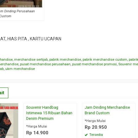
am Dinding Perusahaan
Custom
T, HIAS PITA , KARTU UCAPAN
chandise
,
merchandise sertijab
,
pabrik merchandise
,
pabrik merchandise custom
,
pabri
merchandise
,
pusat merchandise perusahaan
,
pusat merchandise promosi
,
Souvenir m
jab
,
ukm merchandise
it
Souvenir Handbag
Jam Dinding Merchandise
Istimewa 15 Ribuan Bahan
Brand Custom
Denim Premium
*Harga Mulai
*Harga Mulai
Rp 20.950
Rp 14.900
Tersedia