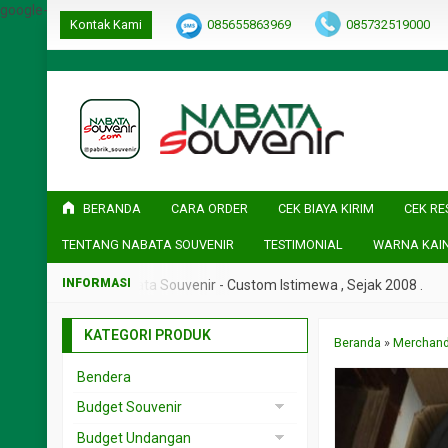
google-site-verification=ulGFAYaRwT3xFs4fCyDEYtZPCSlyYvbOPvh
Kontak Kami
085655863969
085732519000
BERANDA
CARA ORDER
CEK BIAYA KIRIM
CEK RE
TENTANG NABATA SOUVENIR
TESTIMONIAL
WARNA KAI
Nabata Souvenir - Custom Istimewa , Sejak 2008 .
Nabata 
KATEGORI PRODUK
Beranda
»
Merchand
Bendera
Budget Souvenir
Souvenir < 5rb
Budget Undangan