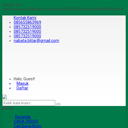
google-site-
verification=ulGFAYaRwT3xFs4fCyDEYtZPCSlyYvbOPvhRRObUW-A
Kontak Kami
085655863969
085732519000
085732519000
085732519000
nabata.blitar@gmail.com
Halo, Guest!
Masuk
Daftar
MENU
Beranda
CARA ORDER
Cek Biaya Kirim