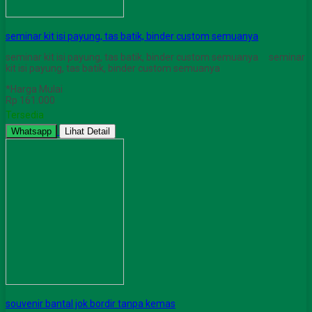
seminar kit isi payung, tas batik, binder custom semuanya
seminar kit isi payung, tas batik, binder custom semuanya seminar
kit isi payung, tas batik, binder custom semuanya
*Harga Mulai
Rp 161.000
Tersedia
Whatsapp
Lihat Detail
souvenir bantal jok bordir tanpa kemas