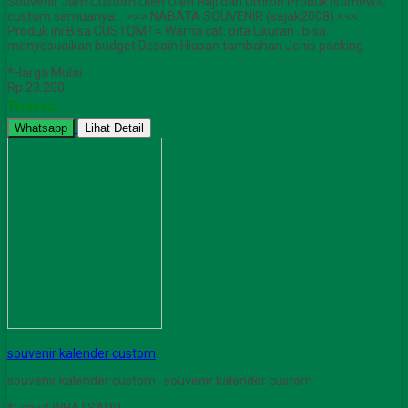
Souvenir Jam Custom Oleh Oleh Haji dan Umroh Produk istimewa,
custom semuanya… >>> NABATA SOUVENIR (sejak2008) <<<
Produk ini Bisa CUSTOM ! = Warna cat, pita Ukuran , bisa
menyesuaikan budget Desain Hiasan tambahan Jenis packing
*Harga Mulai
Rp 23.200
Tersedia
Whatsapp
Lihat Detail
souvenir kalender custom
souvenir kalender custom souvenir kalender custom