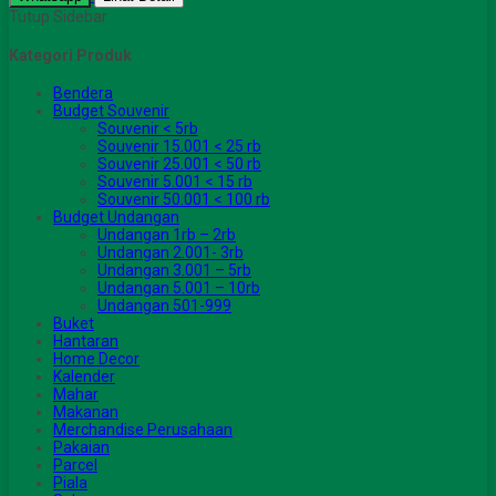
Tutup Sidebar
Kategori Produk
Bendera
Budget Souvenir
Souvenir < 5rb
Souvenir 15.001 < 25 rb
Souvenir 25.001 < 50 rb
Souvenir 5.001 < 15 rb
Souvenir 50.001 < 100 rb
Budget Undangan
Undangan 1rb – 2rb
Undangan 2.001- 3rb
Undangan 3.001 – 5rb
Undangan 5.001 – 10rb
Undangan 501-999
Buket
Hantaran
Home Decor
Kalender
Mahar
Makanan
Merchandise Perusahaan
Pakaian
Parcel
Piala