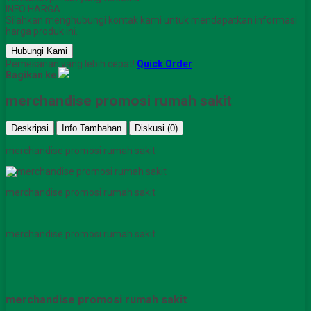
INFO HARGA
Silahkan menghubungi kontak kami untuk mendapatkan informasi
harga produk ini.
Hubungi Kami
Pemesanan yang lebih cepat!
Quick Order
Bagikan ke
merchandise promosi rumah sakit
Deskripsi
Info Tambahan
Diskusi (0)
merchandise promosi rumah sakit
merchandise promosi rumah sakit
merchandise promosi rumah sakit
merchandise promosi rumah sakit