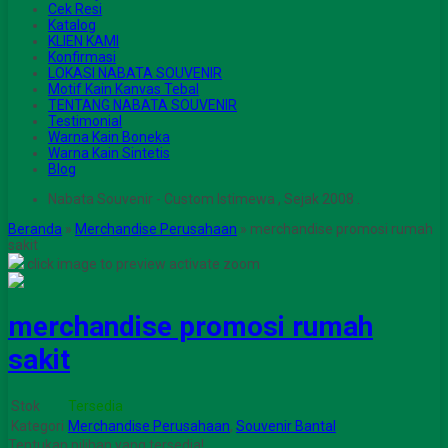
Cek Resi
Katalog
KLIEN KAMI
Konfirmasi
LOKASI NABATA SOUVENIR
Motif Kain Kanvas Tebal
TENTANG NABATA SOUVENIR
Testimonial
Warna Kain Boneka
Warna Kain Sintetis
Blog
Nabata Souvenir - Custom Istimewa , Sejak 2008 .
Beranda
»
Merchandise Perusahaan
»
merchandise promosi rumah
sakit
click image to preview
activate zoom
merchandise promosi rumah
sakit
Stok
Tersedia
Kategori
Merchandise Perusahaan
,
Souvenir Bantal
Tentukan pilihan yang tersedia!