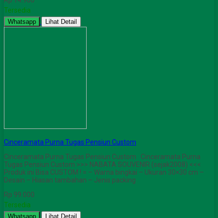
Rp 14.900
Tersedia
Whatsapp
Lihat Detail
Cinceramata Purna Tugas Pensiun Custom
Cinceramata Purna Tugas Pensiun Custom Cinceramata Purna
Tugas Pensiun Custom >>> NABATA SOUVENIR (sejak2008) <<<
Produk ini Bisa CUSTOM ! = – Warna bingkai – Ukuran 30×30 cm –
Desain – Hiasan tambahan – Jenis packing
Rp 99.000
Tersedia
Whatsapp
Lihat Detail