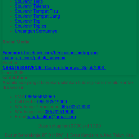
Souvenir Teko
Souvenir Telenan
Souvenir Tempat Tisu
Souvenir Tempat Uang
Souvenir Topi
Souvenir Toples
Undangan Semuanya
Social Media
Facebook
facebook.com/berlinasani
Instagram
instagram.com/pabrik_souvenir
Sidebar
NABATA SOUVENIR
- Custom Istimewa , Sejak 2008 .
since 2008
Kontak Kami
Apabila ada yang ditanyakan, silahkan hubungi kami melalui kontak
di bawah ini.
SMS
085655863969
Call Center
085732519000
Whatsapp
Pemesanan
085732519000
Whatsapp
Lina
085732519000
Email
nabata.blitar@gmail.com
Buka setiap hari 07.00 s/d 17.00
Dusun Bendelonje, RT 01/ RW 11, Desa Kendalrejo, Kec. Talun. Kab.