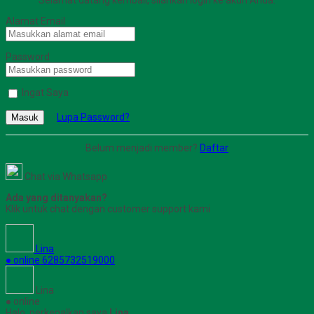
Selamat datang kembali, silahkan login ke akun Anda.
Alamat Email
Password
Ingat Saya
Lupa Password?
Masuk
Belum menjadi member?
Daftar
Chat via Whatsapp
Ada yang ditanyakan?
Klik untuk chat dengan customer support kami
Lina
● online
6285732519000
Lina
● online
Halo, perkenalkan saya
Lina