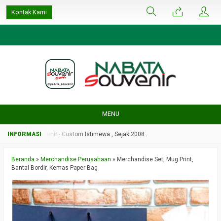
google-site-
Kontak Kami
verification=ulGFAYaRwT3xFs4fCyDEYtZPCSlyYvbOPvhRRObUW-A
MENU
Nabata Souvenir - Custom Istimewa , Sejak 2008 .
Beranda
»
Merchandise Perusahaan
»
Merchandise Set, Mug Print,
Bantal Bordir, Kemas Paper Bag