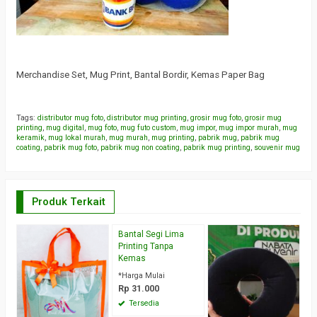
Merchandise Set, Mug Print, Bantal Bordir, Kemas Paper Bag
Tags:
distributor mug foto
,
distributor mug printing
,
grosir mug foto
,
grosir mug
printing
,
mug digital
,
mug foto
,
mug futo custom
,
mug impor
,
mug impor murah
,
mug
keramik
,
mug lokal murah
,
mug murah
,
mug printing
,
pabrik mug
,
pabrik mug
coating
,
pabrik mug foto
,
pabrik mug non coating
,
pabrik mug printing
,
souvenir mug
Produk Terkait
Bantal Segi Lima
T
Printing Tanpa
M
Kemas
B
*Harga Mulai
*H
Rp 31.000
R
Tersedia