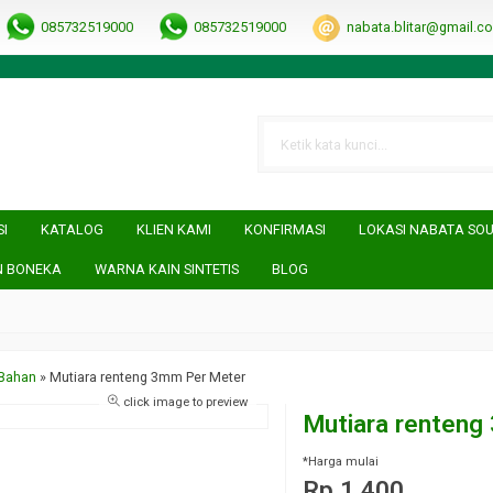
RRObUW-A
085732519000
085732519000
nabata.blitar@gmail.c
SI
KATALOG
KLIEN KAMI
KONFIRMASI
LOKASI NABATA SO
N BONEKA
WARNA KAIN SINTETIS
BLOG
 Bahan
»
Mutiara renteng 3mm Per Meter
click image to preview
Mutiara renteng
*Harga mulai
Rp 1.400