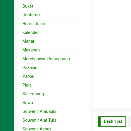
Souvenir 15.001 < 25 rb
Undangan 1rb – 2rb
Buket
Souvenir 25.001 < 50 rb
Undangan 2.001- 3rb
Hantaran
Souvenir 5.001 < 15 rb
Undangan 3.001 – 5rb
Home Decor
Souvenir 50.001 < 100 rb
Undangan 5.001 – 10rb
Kalender
Undangan 501-999
Mahar
Makanan
Merchandise Perusahaan
Pakaian
Parcel
Piala
Selempang
Sewa
Souvenir Alas kaki
Souvenir Alat Tulis
Deskripsi
Souvenir Asbak