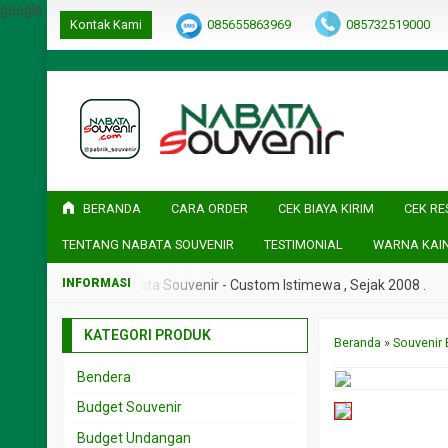
google-site-verification=ulGFAYaRwT3xFs4fCyDEYtZPCSlyYvbOPvh
Kontak Kami
085655863969
085732519000
BERANDA
CARA ORDER
CEK BIAYA KIRIM
CEK RE
TENTANG NABATA SOUVENIR
TESTIMONIAL
WARNA KAI
ejak 2008 .
Nabata Souvenir - Custom Istimewa , Sejak 2008 .
KATEGORI PRODUK
Beranda
»
Souvenir
Bendera
Budget Souvenir
Souvenir < 5rb
Budget Undangan