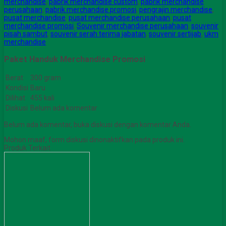
merchandise
,
pabrik merchandise custom
,
pabrik merchandise
perusahaan
,
pabrik merchandise promosi
,
pengrajin merchandise
,
pusat merchandise
,
pusat merchandise perusahaan
,
pusat
merchandise promosi
,
Souvenir merchandise perusahaan
,
souvenir
pisah sambut
,
souvenir serah terima jabatan
,
souvenir sertijab
,
ukm
merchandise
Paket Handuk Merchandise Promosi
Berat
300 gram
Kondisi
Baru
Dilihat
455 kali
Diskusi
Belum ada komentar
Belum ada komentar, buka diskusi dengan komentar Anda.
Mohon maaf, form diskusi dinonaktifkan pada produk ini.
Produk Terkait