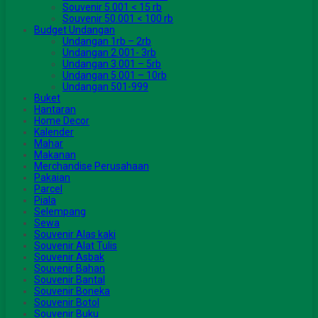
Souvenir 5.001 < 15 rb
Souvenir 50.001 < 100 rb
Budget Undangan
Undangan 1rb – 2rb
Undangan 2.001- 3rb
Undangan 3.001 – 5rb
Undangan 5.001 – 10rb
Undangan 501-999
Buket
Hantaran
Home Decor
Kalender
Mahar
Makanan
Merchandise Perusahaan
Pakaian
Parcel
Piala
Selempang
Sewa
Souvenir Alas kaki
Souvenir Alat Tulis
Souvenir Asbak
Souvenir Bahan
Souvenir Bantal
Souvenir Boneka
Souvenir Botol
Souvenir Buku