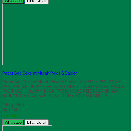
Whatsapp
Lihat Detail
Paper Bag Cokelat Murah Polos & Sablon
Paper Bag Cokelat Murah Polos & Sablon UKURAN = PANJANG =
PANJANG SISI DEPAN MENDATAR LEBAR= UKURAN KE BELAKANG
TAS TINGGI= UKURAN TINGGI TAS DIUKUR DARI DASAR HINGGA
UJUNG KOTAK TAS NYA. TIDAK TERMASUK PANJANG TALI.
*Harga Mulai
Rp 1.450
Tersedia
Whatsapp
Lihat Detail