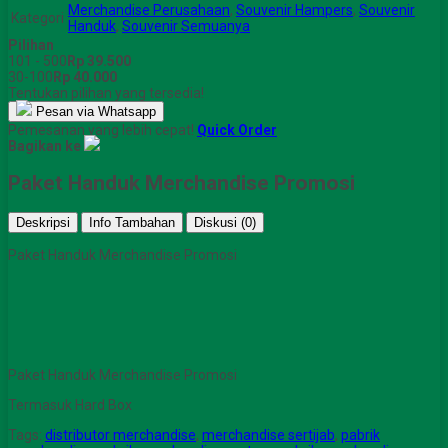
Merchandise Perusahaan
,
Souvenir Hampers
,
Souvenir
Kategori
Handuk
,
Souvenir Semuanya
Pilihan
101 - 500
Rp 39.500
30-100
Rp 40.000
Tentukan pilihan yang tersedia!
Pesan via Whatsapp
Pemesanan yang lebih cepat!
Quick Order
Bagikan ke
Paket Handuk Merchandise Promosi
Deskripsi
Info Tambahan
Diskusi (0)
Paket Handuk Merchandise Promosi
Paket Handuk Merchandise Promosi
Termasuk Hard Box
Tags:
distributor merchandise
,
merchandise sertijab
,
pabrik