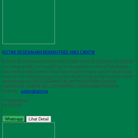
KOTAK SESERAHAN MURAH FREE HIAS CANTIK
KOTAK SESERAHAN MURAH FREE HIAS CANTIK UKURAN 35X30X30
cm Harga sudah termasuk hias an bunga dan ornamel lain Bagian
alas terbuat dari karton tebal bisa request warna untuk bagian atas
terbuat dari mika bisa juga request akrlik harga beda hubungi admin
terlebih dahulu SKERUSAKAN DALAM PENGIRIMAN BUKAN
TANGGUNG JAWAB SELLER BARANG SUDAH KAMI PACKING
SESUAI…
selengkapnya
*Harga Mulai
Rp 54.500
Tersedia
Whatsapp
Lihat Detail