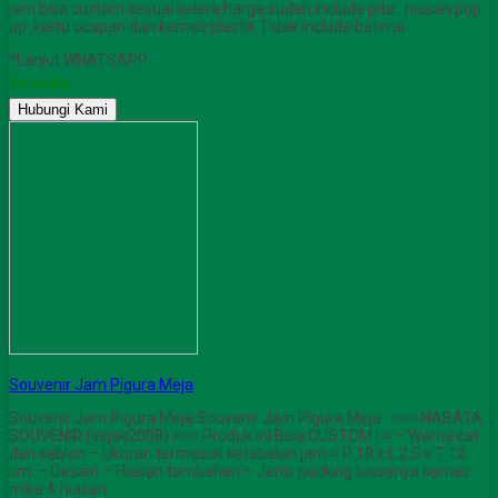
jam bisa custom sesuai selera harga sudah include pita , hiasan pop
up ,kartu ucapan dan kemas plastik Tidak include baterai
*Lanjut WHATSAPP
Tersedia
Hubungi Kami
Souvenir Jam Pigura Meja
Souvenir Jam Pigura Meja Souvenir Jam Pigura Meja >>> NABATA
SOUVENIR (sejak2008) <<< Produk ini Bisa CUSTOM ! = – Warna cat
dan sablon – Ukuran termasuk ketebalan jam = P 18 x L 2,5 x T 12
cm. – Desain – Hiasan tambahan – Jenis packing biasanya kemas
mika & hiasan.