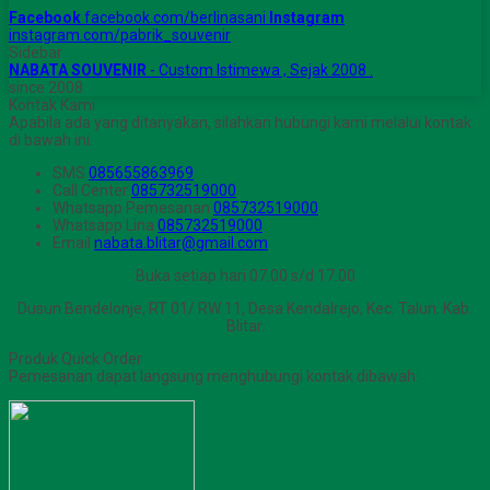
Facebook
facebook.com/berlinasani
Instagram
instagram.com/pabrik_souvenir
Sidebar
NABATA SOUVENIR
- Custom Istimewa , Sejak 2008 .
since 2008
Kontak Kami
Apabila ada yang ditanyakan, silahkan hubungi kami melalui kontak
di bawah ini.
SMS
085655863969
Call Center
085732519000
Whatsapp
Pemesanan
085732519000
Whatsapp
Lina
085732519000
Email
nabata.blitar@gmail.com
Buka setiap hari 07.00 s/d 17.00
Dusun Bendelonje, RT 01/ RW 11, Desa Kendalrejo, Kec. Talun. Kab.
Blitar.
Produk Quick Order
Pemesanan dapat langsung menghubungi kontak dibawah: