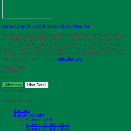
Bantal Leher Bulu Motif Custom Bordir Free Tas
Bantal Leher Bulu Motif Custom Bordir Free Tas MINIMAL ORDER 30
PCS. KURANG DARI 30 PCS, ADA DI LINK YANG LAIN. BAHAN BULU
LEMBUT MOTIF. ISI FULL DAKRON GRADE A. TAS PLASTIK TEBAL
DIJAHIT. SUDAH TERMASUK HIASAN PITA. –> OPSIONAL (VARIASI)
VARIASI TANPA KEMAS = TANPA PITA. BORDIR KOMPUTER, hasil
rapi dan padat. bisa custom…
selengkapnya
*Harga Mulai
Rp 35.500
Tersedia
Whatsapp
Lihat Detail
Tutup Sidebar
Kategori Produk
Bendera
Budget Souvenir
Souvenir < 5rb
Souvenir 15.001 < 25 rb
Souvenir 25.001 < 50 rb