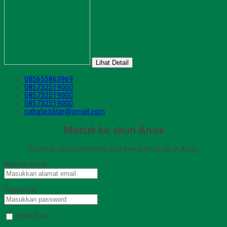
Lihat Detail
085655863969
085732519000
085732519000
085732519000
nabata.blitar@gmail.com
Masuk ke akun Anda
Selamat datang kembali, silahkan login ke akun Anda.
Alamat Email
Password
Ingat Saya