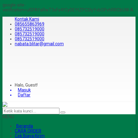
google-site-
verification=ulGFAYaRwT3xFs4fCyDEYtZPCSlyYvbOPvhRRObUW-A
Kontak Kami
085655863969
085732519000
085732519000
085732519000
nabata.blitar@gmail.com
Halo, Guest!
Masuk
Daftar
MENU
Beranda
CARA ORDER
Cek Biaya Kirim