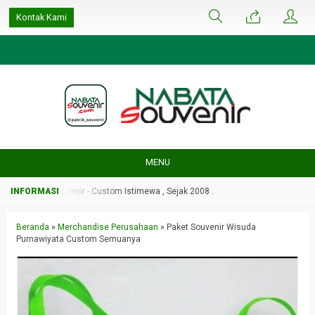
google-site-
Kontak Kami
verification=ulGFAYaRwT3xFs4fCyDEYtZPCSlyYvbOPvhRRObUW-A
MENU
Nabata Souvenir - Custom Istimewa , Sejak 2008 .
Beranda
»
Merchandise Perusahaan
»
Paket Souvenir Wisuda
Purnawiyata Custom Semuanya