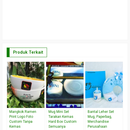
Produk Terkait
M
C
*
W
Mangkok Ramen
Mug Mini Set
Bantal Leher Set
Print Logo Foto
Tarakan Kemas
Mug, Paperbag,
Custom Tanpa
Hard Box Custom
Merchandise
Kemas
Semuanya
Perusahaan