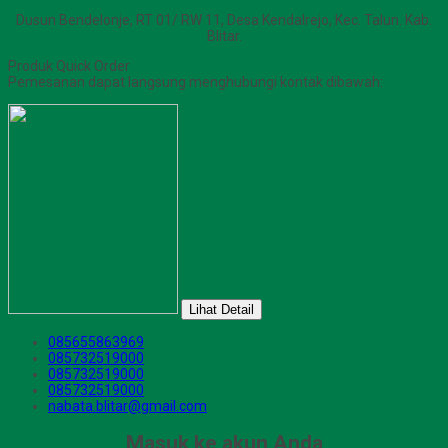
Dusun Bendelonje, RT 01/ RW 11, Desa Kendalrejo, Kec. Talun. Kab.
Blitar.
Produk Quick Order
Pemesanan dapat langsung menghubungi kontak dibawah:
Lihat Detail
085655863969
085732519000
085732519000
085732519000
nabata.blitar@gmail.com
Masuk ke akun Anda