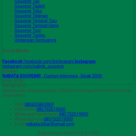
Souvenir Tas
Souvenir Tasbih
Souvenir Teko
Souvenir Telenan
Souvenir Tempat Tisu
Souvenir Tempat Uang
Souvenir Topi
Souvenir Toples
Undangan Semuanya
Social Media
Facebook
facebook.com/berlinasani
Instagram
instagram.com/pabrik_souvenir
Sidebar
NABATA SOUVENIR
- Custom Istimewa , Sejak 2008 .
since 2008
Kontak Kami
Apabila ada yang ditanyakan, silahkan hubungi kami melalui kontak
di bawah ini.
SMS
085655863969
Call Center
085732519000
Whatsapp
Pemesanan
085732519000
Whatsapp
Lina
085732519000
Email
nabata.blitar@gmail.com
Buka setiap hari 07.00 s/d 17.00