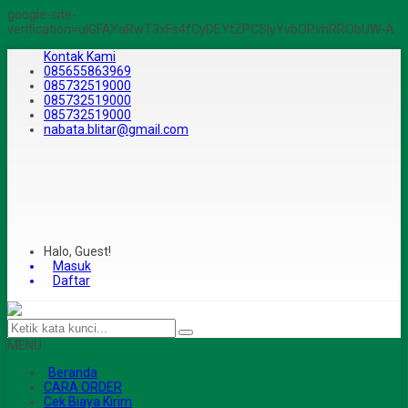
google-site-
verification=ulGFAYaRwT3xFs4fCyDEYtZPCSlyYvbOPvhRRObUW-A
Kontak Kami
085655863969
085732519000
085732519000
085732519000
nabata.blitar@gmail.com
Halo, Guest!
Masuk
Daftar
MENU
Beranda
CARA ORDER
Cek Biaya Kirim