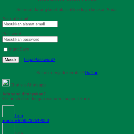
Selamat datang kembali, silahkan login ke akun Anda.
Alamat Email
Password
Ingat Saya
Lupa Password?
Masuk
Belum menjadi member?
Daftar
Chat via Whatsapp
Ada yang ditanyakan?
Klik untuk chat dengan customer support kami
Lina
● online
6285732519000
Lina