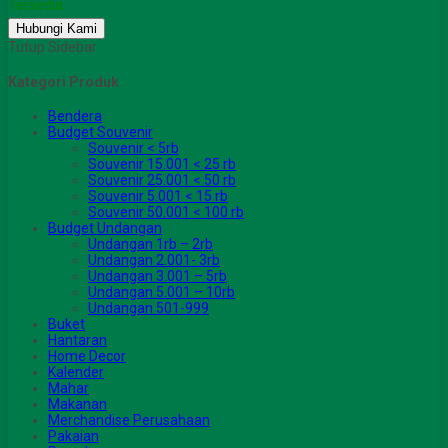
Tersedia
Hubungi Kami
Tutup Sidebar
Kategori Produk
Bendera
Budget Souvenir
Souvenir < 5rb
Souvenir 15.001 < 25 rb
Souvenir 25.001 < 50 rb
Souvenir 5.001 < 15 rb
Souvenir 50.001 < 100 rb
Budget Undangan
Undangan 1rb – 2rb
Undangan 2.001- 3rb
Undangan 3.001 – 5rb
Undangan 5.001 – 10rb
Undangan 501-999
Buket
Hantaran
Home Decor
Kalender
Mahar
Makanan
Merchandise Perusahaan
Pakaian