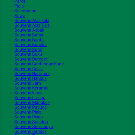
Parcel
Piala
Selempang
Sewa
Souvenir Alas kaki
Souvenir Alat Tulis
Souvenir Asbak
Souvenir Bahan
Souvenir Bantal
Souvenir Boneka
Souvenir Botol
Souvenir Buku
Souvenir Dompet
Souvenir Gantungan Kunci
Souvenir Gelas
Souvenir Hampers
Souvenir Handuk
Souvenir Jam
Souvenir Keramik
Souvenir Kipas
Souvenir Lampu
Souvenir Mangkok
Souvenir Payung
Souvenir Piala
Souvenir Pisau
Souvenir Sajadah
Souvenir Semuanya
Souvenir Sendok