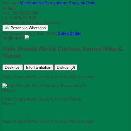
Kategori
Merchandise Perusahaan
,
Souvenir Piala
Pilihan
101 - 500
Rp 25.000
30 - 100
Rp 25.300
Tentukan pilihan yang tersedia!
Pesan via Whatsapp
Pemesanan yang lebih cepat!
Quick Order
Bagikan ke
Piala Wisuda Akrilik Custom, Kemas Mika &
Hiasan
Deskripsi
Info Tambahan
Diskusi (0)
Piala Wisuda Akrilik Custom, Kemas Mika & Hiasan
Piala Wisuda Akrilik Custom, Kemas Mika &
Hiasan
Piala Wisuda Akrilik Custom, Kemas Mika & Hiasan