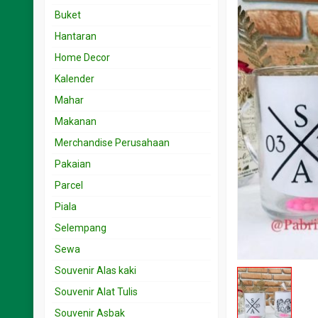
Souvenir 15.001 < 25 rb
Undangan 1rb – 2rb
Buket
Souvenir 25.001 < 50 rb
Undangan 2.001- 3rb
Hantaran
Souvenir 5.001 < 15 rb
Undangan 3.001 – 5rb
Home Decor
Souvenir 50.001 < 100 rb
Undangan 5.001 – 10rb
Kalender
Undangan 501-999
Mahar
Makanan
Merchandise Perusahaan
Pakaian
Parcel
Piala
Selempang
Sewa
Souvenir Alas kaki
Souvenir Alat Tulis
Souvenir Asbak