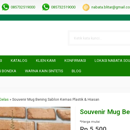
RRObUW-A
085732519000
085732519000
nabata.blitar@gmail.c
SI
KATALOG
KLIEN KAMI
KONFIRMASI
LOKASI NABATA SO
N BONEKA
WARNA KAIN SINTETIS
BLOG
Gelas
»
Souvenir Mug Bening Sablon Kemas Plastik & Hiasan
Souvenir Mug Be
*Harga mulai
Rp 5.500