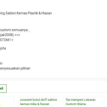
ing Sablon Kemas Plastik & Hiasan
, custom semuanya…
jak2008) <<<
USTOM ! =
pita
s
an
menyesuaikan pilihan
it
souvenir botol doff sablon
Tas Hampers Lebaran
kemas mika & hiasan
Custom Warna