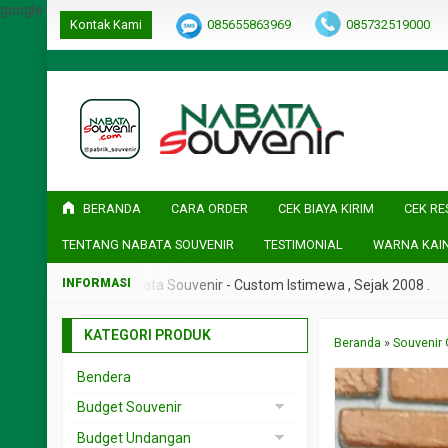
google-site-verification=ulGFAYaRwT3xFs4fCyDEYtZPCSlyYvbOPvh
Kontak Kami
085655863969
085732519000
BERANDA
CARA ORDER
CEK BIAYA KIRIM
CEK RE
TENTANG NABATA SOUVENIR
TESTIMONIAL
WARNA KAI
jak 2008 .
Nabata Souvenir - Custom Istimewa , Sejak 2008 .
KATEGORI PRODUK
Beranda
»
Souvenir 
Bendera
Budget Souvenir
Souvenir < 5rb
Budget Undangan