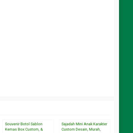
Souvenir Botol Sablon
Sajadah Mini Anak Karakter
bantal fu
Kemas Box Custom, &
Custom Desain, Murah,
tanpa k