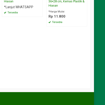
Hiasan
36×28 cm, Kemas Plastik &
*Harga M
Hiasan
*Lanjut WHATSAPP
Rp 12.
*Harga Mulai
Tersedia
Tersed
Rp 11.800
Tersedia