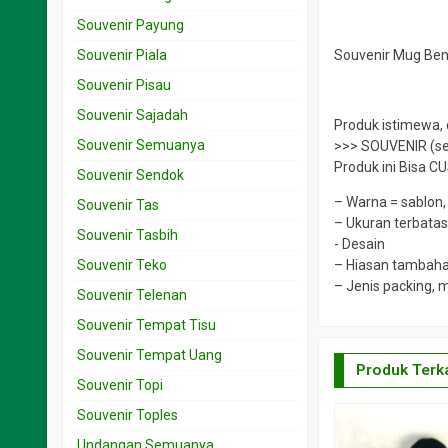
Souvenir Payung
Souvenir Piala
Souvenir Mug Ben
Souvenir Pisau
Souvenir Sajadah
Produk istimewa
Souvenir Semuanya
>>> SOUVENIR (se
Produk ini Bisa C
Souvenir Sendok
– Warna = sablon, 
Souvenir Tas
– Ukuran terbata
Souvenir Tasbih
️- Desain
Souvenir Teko
– Hiasan tambah
– Jenis packing, 
Souvenir Telenan
Souvenir Tempat Tisu
Souvenir Tempat Uang
Produk Terka
Souvenir Topi
Souvenir Toples
Undangan Semuanya