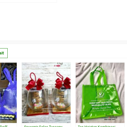
it
 Doff
Souvenir Gelas Tuscany
Tas Hajatan Kombinasi