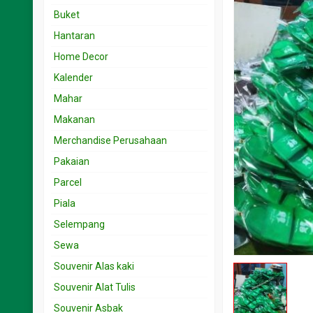
Souvenir 15.001 < 25 rb
Undangan 1rb – 2rb
Buket
Souvenir 25.001 < 50 rb
Undangan 2.001- 3rb
Hantaran
Souvenir 5.001 < 15 rb
Undangan 3.001 – 5rb
Home Decor
Souvenir 50.001 < 100 rb
Undangan 5.001 – 10rb
Kalender
Undangan 501-999
Mahar
Makanan
Merchandise Perusahaan
Pakaian
Parcel
Piala
Selempang
Sewa
Souvenir Alas kaki
Souvenir Alat Tulis
Souvenir Asbak