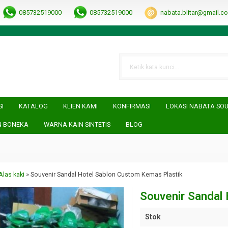
RRObUW-A
085732519000
085732519000
nabata.blitar@gmail.c
SI
KATALOG
KLIEN KAMI
KONFIRMASI
LOKASI NABATA SO
N BONEKA
WARNA KAIN SINTETIS
BLOG
Alas kaki
»
Souvenir Sandal Hotel Sablon Custom Kemas Plastik
Souvenir Sandal
Stok