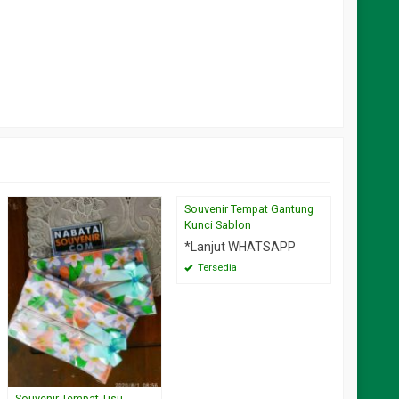
Souvenir Tempat Gantung
Mangkok 
Kunci Sablon
Foto Cu
& Hiasa
*Lanjut WHATSAPP
*Harga M
Tersedia
Rp 13.
Tersed
Souvenir Tempat Tisu