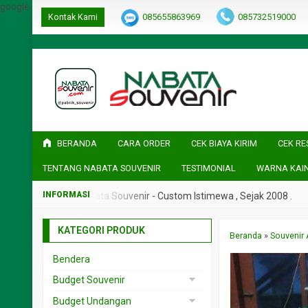
google-site-verification=ulGFAYaRwT3xFs4fCyDEYtZPCSlyYvbOPvh
Kontak Kami
085655863969
085732519000
BERANDA
CARA ORDER
CEK BIAYA KIRIM
CEK RE
TENTANG NABATA SOUVENIR
TESTIMONIAL
WARNA KAI
ak 2008 .
Nabata Souvenir - Custom Istimewa , Sejak 2008 .
KATEGORI PRODUK
Beranda
»
Souvenir 
Bendera
Budget Souvenir
Souvenir < 5rb
Budget Undangan