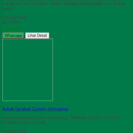
UJUNG KOTAK TAS NYA. TIDAK TERMASUK PANJANG TALI. Bahan :
katun
*Harga Mulai
Rp 9.900
Tersedia
Whatsapp
Lihat Detail
Asbak Gerabah Custom Semuanya
Asbak Gerabah Custom Semuanya MINIMAL ORDER 100 PCS.
PENGERJAAN 1 BULAN.
*Harga Mulai