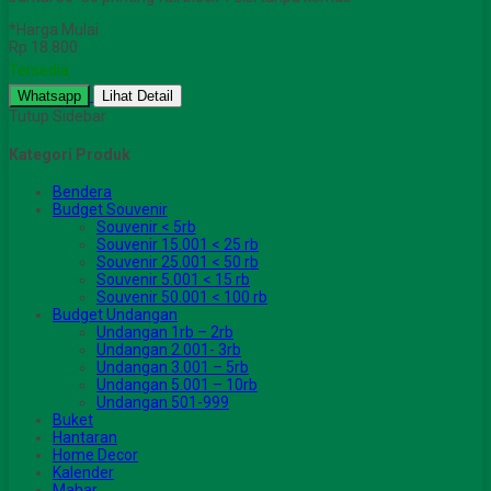
*Harga Mulai
Rp 18.800
Tersedia
Whatsapp
Lihat Detail
Tutup Sidebar
Kategori Produk
Bendera
Budget Souvenir
Souvenir < 5rb
Souvenir 15.001 < 25 rb
Souvenir 25.001 < 50 rb
Souvenir 5.001 < 15 rb
Souvenir 50.001 < 100 rb
Budget Undangan
Undangan 1rb – 2rb
Undangan 2.001- 3rb
Undangan 3.001 – 5rb
Undangan 5.001 – 10rb
Undangan 501-999
Buket
Hantaran
Home Decor
Kalender
Mahar