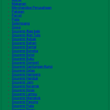
Makanan
Merchandise Perusahaan
Pakaian
Parcel
Piala
Selempang
Sewa
Souvenir Alas kaki
Souvenir Alat Tulis
Souvenir Asbak
Souvenir Bahan
Souvenir Bantal
Souvenir Boneka
Souvenir Botol
Souvenir Buku
Souvenir Dompet
Souvenir Gantungan Kunci
Souvenir Gelas
Souvenir Hampers
Souvenir Handuk
Souvenir Jam
Souvenir Keramik
Souvenir Kipas
Souvenir Lampu
Souvenir Mangkok
Souvenir Payung
Souvenir Piala
Souvenir Pisau