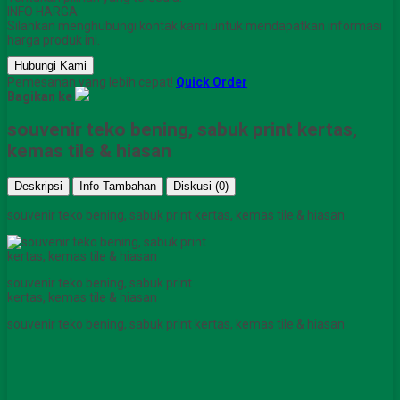
INFO HARGA
Silahkan menghubungi kontak kami untuk mendapatkan informasi
harga produk ini.
Hubungi Kami
Pemesanan yang lebih cepat!
Quick Order
Bagikan ke
souvenir teko bening, sabuk print kertas,
kemas tile & hiasan
Deskripsi
Info Tambahan
Diskusi (0)
souvenir teko bening, sabuk print kertas, kemas tile & hiasan
souvenir teko bening, sabuk print
kertas, kemas tile & hiasan
souvenir teko bening, sabuk print kertas, kemas tile & hiasan