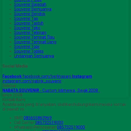
Souvenir Sajadah
Souvenir Semuanya
Souvenir Sendok
Souvenir Tas
Souvenir Tasbih
Souvenir Teko
Souvenir Telenan
Souvenir Tempat Tisu
Souvenir Tempat Uang
Souvenir Topi
Souvenir Toples
Undangan Semuanya
Social Media
Facebook
facebook.com/berlinasani
Instagram
instagram.com/pabrik_souvenir
Sidebar
NABATA SOUVENIR
- Custom Istimewa , Sejak 2008 .
since 2008
Kontak Kami
Apabila ada yang ditanyakan, silahkan hubungi kami melalui kontak
di bawah ini.
SMS
085655863969
Call Center
085732519000
Whatsapp
Pemesanan
085732519000