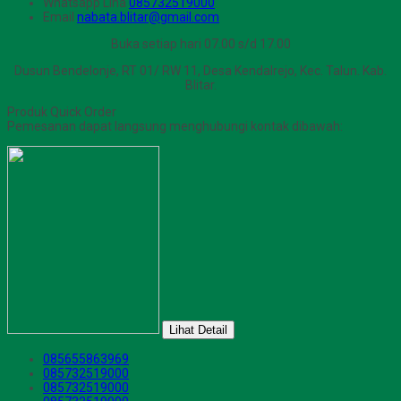
Whatsapp
Lina
085732519000
Email
nabata.blitar@gmail.com
Buka setiap hari 07.00 s/d 17.00
Dusun Bendelonje, RT 01/ RW 11, Desa Kendalrejo, Kec. Talun. Kab.
Blitar.
Produk Quick Order
Pemesanan dapat langsung menghubungi kontak dibawah:
Lihat Detail
085655863969
085732519000
085732519000