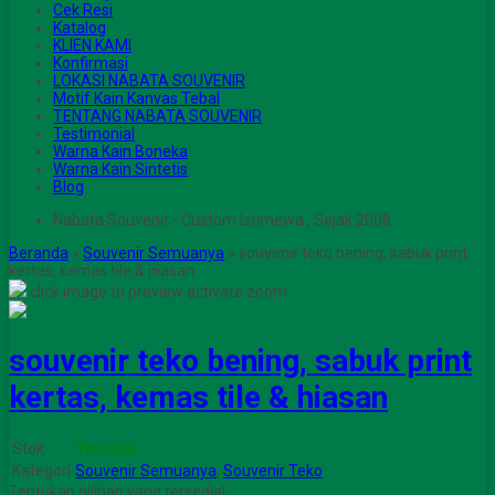
Cek Resi
Katalog
KLIEN KAMI
Konfirmasi
LOKASI NABATA SOUVENIR
Motif Kain Kanvas Tebal
TENTANG NABATA SOUVENIR
Testimonial
Warna Kain Boneka
Warna Kain Sintetis
Blog
Nabata Souvenir - Custom Istimewa , Sejak 2008 .
Beranda
»
Souvenir Semuanya
»
souvenir teko bening, sabuk print
kertas, kemas tile & hiasan
click image to preview
activate zoom
souvenir teko bening, sabuk print
kertas, kemas tile & hiasan
Stok
Tersedia
Kategori
Souvenir Semuanya
,
Souvenir Teko
Tentukan pilihan yang tersedia!