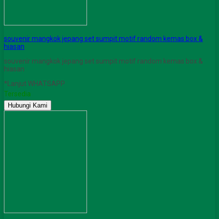
souvenir mangkok jepang set sumpit motif random kemas box &
hiasan
souvenir mangkok jepang set sumpit motif random kemas box &
hiasan
*Lanjut WHATSAPP
Tersedia
Hubungi Kami