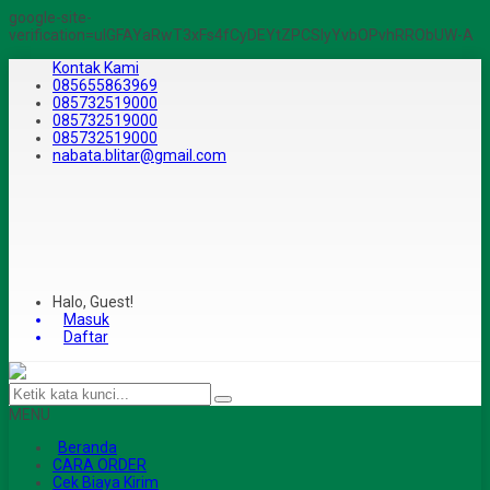
google-site-
verification=ulGFAYaRwT3xFs4fCyDEYtZPCSlyYvbOPvhRRObUW-A
Kontak Kami
085655863969
085732519000
085732519000
085732519000
nabata.blitar@gmail.com
Halo, Guest!
Masuk
Daftar
MENU
Beranda
CARA ORDER
Cek Biaya Kirim