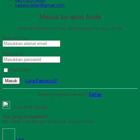
085732519000
nabata.blitar@gmail.com
Masuk ke akun Anda
Selamat datang kembali, silahkan login ke akun Anda.
Alamat Email
Password
Ingat Saya
Lupa Password?
Masuk
Belum menjadi member?
Daftar
Chat via Whatsapp
Ada yang ditanyakan?
Klik untuk chat dengan customer support kami
Lina