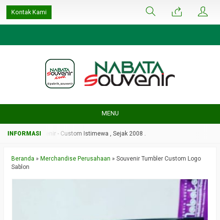
google-site-
Kontak Kami
verification=ulGFAYaRwT3xFs4fCyDEYtZPCSlyYvbOPvhRRObUW-A
MENU
Nabata Souvenir - Custom Istimewa , Sejak 2008 .
Nabata Souvenir - Custom
Beranda
»
Merchandise Perusahaan
»
Souvenir Tumbler Custom Logo
Sablon