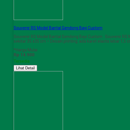
Souvenir RS Model Bantal Gendong Bayi Custom
Souvenir RS Model Bantal Gendong Bayi Custom Souvenir RS M
sekitar 35 x35 cm – Desain printing. ada karet elastis lebar 1,5
*Harga Mulai
Rp 14.900
Tersedia
Lihat Detail