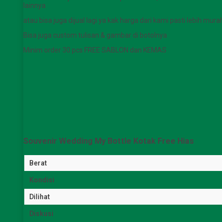
lainnya
atau bisa juga dijual lagi ya kak harga dari kami pasti lebih mura
Bisa juga custom tulisan & gambar di botolnya
Minim order 30 pcs FREE SABLON dan KEMAS
Souvenir Wedding My Bottle Kotak Free Hias
Berat
Kondisi
Dilihat
Diskusi