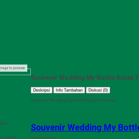
ree Hias
image to preview
Souvenir Wedding My Bottle Kotak F
Deskripsi
Info Tambahan
Diskusi (0)
Souvenir Wedding My Bottle Kotak Free Hias
 dan
Souvenir Wedding My Bottl
nir acara
*Harga mulai