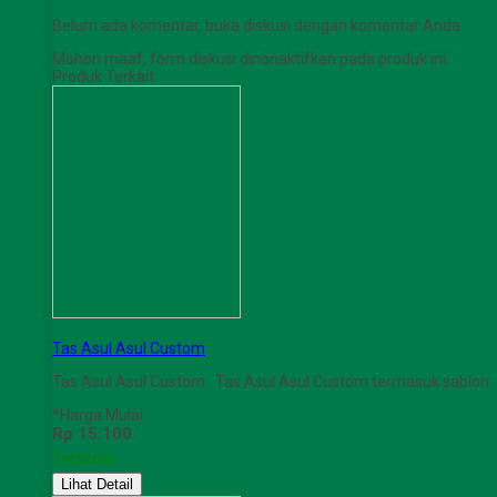
Belum ada komentar, buka diskusi dengan komentar Anda.
Mohon maaf, form diskusi dinonaktifkan pada produk ini.
Produk Terkait
Tas Asul Asul Custom
Tas Asul Asul Custom Tas Asul Asul Custom termasuk sablon
*Harga Mulai
Rp 15.100
Tersedia
Lihat Detail