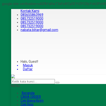
google-site-verification=ulGFAYaRwT3xFs4fCyDEYtZPCSlyYvbOPv
Kontak Kami
085655863969
085732519000
085732519000
085732519000
nabata.blitar@gmail.com
Halo, Guest!
Masuk
Daftar
MENU
Beranda
CARA ORDER
Cek Biaya Kirim
Cek Resi