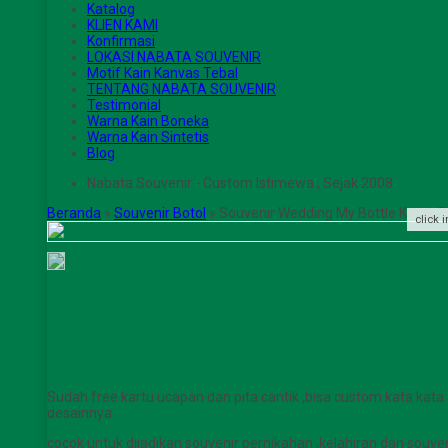
Katalog
KLIEN KAMI
Konfirmasi
LOKASI NABATA SOUVENIR
Motif Kain Kanvas Tebal
TENTANG NABATA SOUVENIR
Testimonial
Warna Kain Boneka
Warna Kain Sintetis
Blog
Nabata Souvenir - Custom Istimewa , Sejak 2008 .
Beranda
»
Souvenir Botol
»
Souvenir Wedding My Bottle Kotak F
click 
Sudah free kartu ucapan dan pita cantik ,bisa custom kata kata
desainnya
cocok untuk dijadikan souvenir pernikahan ,kelahiran dan souve