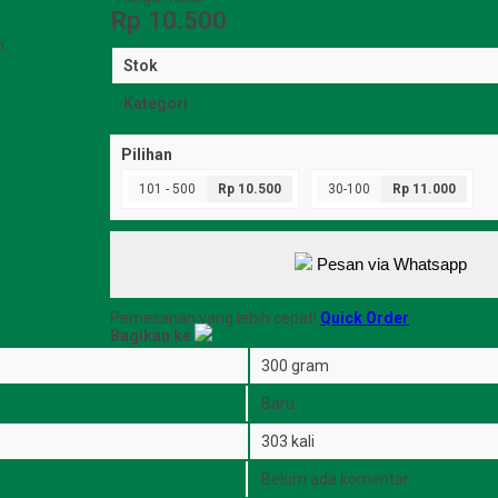
Rp 10.500
h
Stok
Kategori
Pilihan
101 - 500
Rp 10.500
30-100
Rp 11.000
Pesan via Whatsapp
Pemesanan yang lebih cepat!
Quick Order
Bagikan ke
300 gram
Baru
303 kali
Belum ada komentar