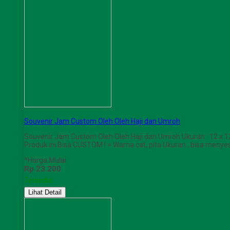
Souvenir Jam Custom Oleh Oleh Haji dan Umroh
Souvenir Jam Custom Oleh Oleh Haji dan Umroh Ukuran : 12 x
Produk ini Bisa CUSTOM ! = Warna cat, pita Ukuran , bisa men
*Harga Mulai
Rp 23.200
Tersedia
Lihat Detail