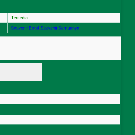
Tersedia
Souvenir Botol
,
Souvenir Semuanya