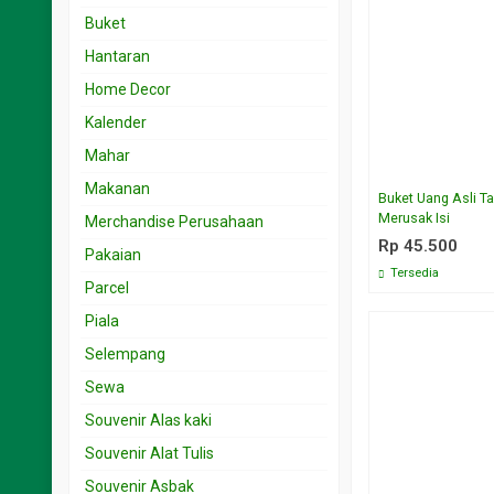
Souvenir 15.001 < 25 rb
Undangan 1rb – 2rb
Buket
Souvenir 25.001 < 50 rb
Undangan 2.001- 3rb
Hantaran
Souvenir 5.001 < 15 rb
Undangan 3.001 – 5rb
Home Decor
Souvenir 50.001 < 100 rb
Undangan 5.001 – 10rb
Kalender
Undangan 501-999
Mahar
Makanan
Buket Uang Asli T
Merusak Isi
Merchandise Perusahaan
Rp 45.500
Pakaian
Tersedia
Parcel
Piala
Selempang
Sewa
Souvenir Alas kaki
Souvenir Alat Tulis
Souvenir Asbak