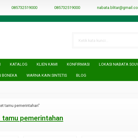
RRObUW-A
085732519000
085732519000
nabata.blitar@gmail.c
I
KATALOG
KLIEN KAMI
KONFIRMASI
LOKASI NABATA SOU
N BONEKA
WARNA KAIN SINTETIS
BLOG
ket tamu pemerintahan"
 tamu pemerintahan