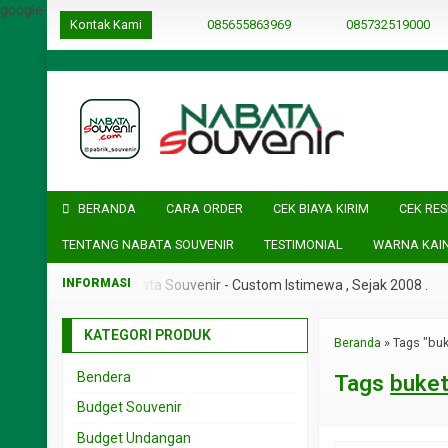
google-site-verification=ulGFAYaRwT3xFs4fCyDEYtZPCSlyYvbOPvh
Kontak Kami
085655863969
085732519000
BERANDA
CARA ORDER
CEK BIAYA KIRIM
CEK RES
TENTANG NABATA SOUVENIR
TESTIMONIAL
WARNA KAI
Sejak 2008 .
Nabata Souvenir - Custom Istimewa , Sejak 2008 .
KATEGORI PRODUK
Beranda
»
Tags "bu
Bendera
Tags
buket
Budget Souvenir
Souvenir < 5rb
Budget Undangan