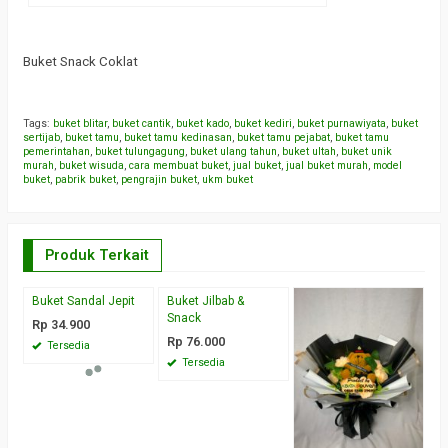
Buket Snack Coklat
Tags:
buket blitar
,
buket cantik
,
buket kado
,
buket kediri
,
buket purnawiyata
,
buket
sertijab
,
buket tamu
,
buket tamu kedinasan
,
buket tamu pejabat
,
buket tamu
pemerintahan
,
buket tulungagung
,
buket ulang tahun
,
buket ultah
,
buket unik
murah
,
buket wisuda
,
cara membuat buket
,
jual buket
,
jual buket murah
,
model
buket
,
pabrik buket
,
pengrajin buket
,
ukm buket
Produk Terkait
Buket Sandal Jepit
Buket Jilbab &
B
Snack
T
Rp 34.900
Rp 76.000
R
Tersedia
Tersedia