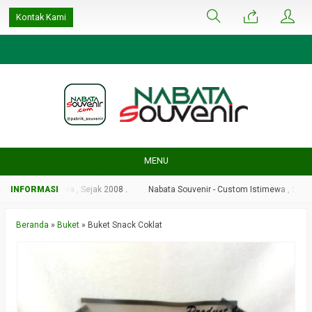
google-site-
Kontak Kami
verification=ulGFAYaRwT3xFs4fCyDEYtZPCSlyYvbOPvhRRObUW-A
MENU
Custom Istimewa , Sejak 2008 .
Nabata Souvenir - Custom Istimewa , Sejak 20
Beranda
»
Buket
»
Buket Snack Coklat