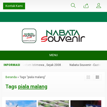
google-site-
Kontak Kami
verification=ulGFAYaRwT3xFs4fCyDEYtZPCSlyYvbOPvhRRObUW-A
MENU
ta Souvenir - Custom Istimewa , Sejak 2008 .
Nabata Souvenir - Custom Isti
Beranda
»
Tags "piala malang"
Tags
piala malang