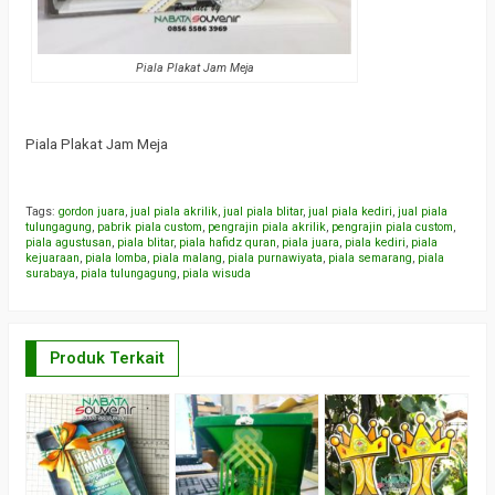
Piala Plakat Jam Meja
Piala Plakat Jam Meja
Tags:
gordon juara
,
jual piala akrilik
,
jual piala blitar
,
jual piala kediri
,
jual piala
tulungagung
,
pabrik piala custom
,
pengrajin piala akrilik
,
pengrajin piala custom
,
piala agustusan
,
piala blitar
,
piala hafidz quran
,
piala juara
,
piala kediri
,
piala
kejuaraan
,
piala lomba
,
piala malang
,
piala purnawiyata
,
piala semarang
,
piala
surabaya
,
piala tulungagung
,
piala wisuda
Produk Terkait
S
P
L
*
W