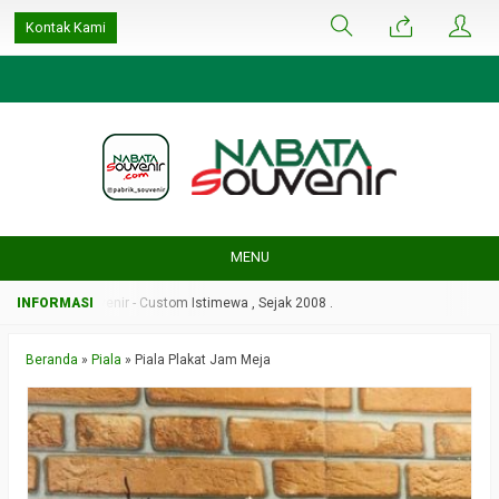
google-site-
Kontak Kami
verification=ulGFAYaRwT3xFs4fCyDEYtZPCSlyYvbOPvhRRObUW-A
MENU
Nabata Souvenir - Custom Istimewa , Sejak 2008 .
Beranda
»
Piala
»
Piala Plakat Jam Meja