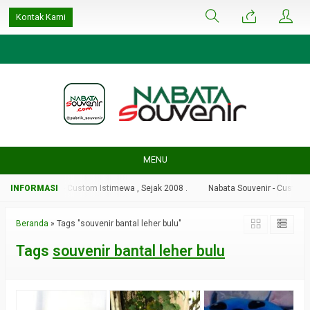
google-site-
Kontak Kami
verification=ulGFAYaRwT3xFs4fCyDEYtZPCSlyYvbOPvhRRObUW-A
MENU
bata Souvenir - Custom Istimewa , Sejak 2008 .
Nabata Souvenir - Custom Is
Beranda
»
Tags "souvenir bantal leher bulu"
Tags
souvenir bantal leher bulu