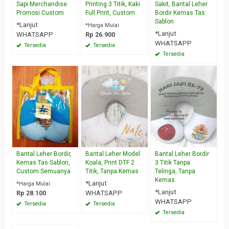
Sapi Merchandise
Printing 3 Titik, Kaki
Sakit, Bantal Leher
Promosi Custom
Full Print, Custom
Bordir Kemas Tas
Sablon
*Lanjut
*Harga Mulai
*Lanjut
WHATSAPP
Rp 26.900
WHATSAPP
Tersedia
Tersedia
Tersedia
Bantal Leher Bordir,
Bantal Leher Model
Bantal Leher Bordir
Kemas Tas Sablon,
Koala, Print DTF 2
3 Titik Tanpa
Custom Semuanya
Titik, Tanpa Kemas
Telinga, Tanpa
Kemas
*Lanjut
*Harga Mulai
*Lanjut
Rp 28.100
WHATSAPP
WHATSAPP
Tersedia
Tersedia
Tersedia