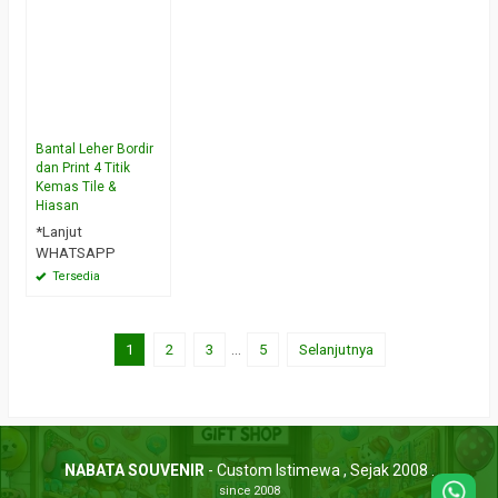
Bantal Leher Bordir
dan Print 4 Titik
Kemas Tile &
Hiasan
*Lanjut
WHATSAPP
Tersedia
1
2
3
…
5
Selanjutnya
NABATA SOUVENIR
- Custom Istimewa , Sejak 2008 .
since 2008