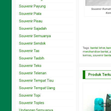
Souvenir Payung
Souvenir Rumah 
Kem
Souvenir Piala
Souvenir Pisau
Souvenir Sajadah
Souvenir Semuanya
Souvenir Sendok
Tags:
bantal leher
,
ban
Souvenir Tas
merchandise bantal
,
p
kemas
,
souvenir bant
Souvenir Tasbih
Souvenir Teko
Souvenir Telenan
Produk Terka
Souvenir Tempat Tisu
Souvenir Tempat Uang
Souvenir Topi
Souvenir Toples
Undangan Semuanya