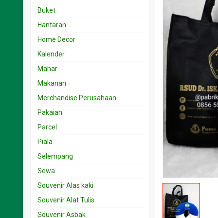
Souvenir 15.001 < 25 rb
Undangan 1rb – 2rb
Buket
Souvenir 25.001 < 50 rb
Undangan 2.001- 3rb
Hantaran
Souvenir 5.001 < 15 rb
Undangan 3.001 – 5rb
Home Decor
Souvenir 50.001 < 100 rb
Undangan 5.001 – 10rb
Kalender
Undangan 501-999
Mahar
Makanan
Merchandise Perusahaan
Pakaian
Parcel
Piala
Selempang
Sewa
Souvenir Alas kaki
Souvenir Alat Tulis
Souvenir Asbak