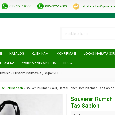
RRObUW-A
085732519000
085732519000
nabata.blitar@gmail.c
SI
KATALOG
KLIEN KAMI
KONFIRMASI
LOKASI NABATA SO
N BONEKA
WARNA KAIN SINTETIS
BLOG
r - Custom Istimewa , Sejak 2008 .
ise Perusahaan
»
Souvenir Rumah Sakit, Bantal Leher Bordir Kemas Tas Sablon
Souvenir Rumah 
Tas Sablon