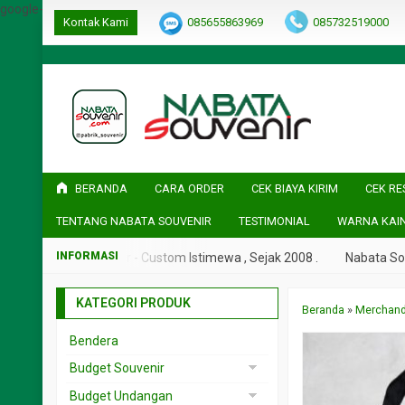
google-site-verification=ulGFAYaRwT3xFs4fCyDEYtZPCSlyYvbOPvh
Kontak Kami
085655863969
085732519000
BERANDA
CARA ORDER
CEK BIAYA KIRIM
CEK RE
TENTANG NABATA SOUVENIR
TESTIMONIAL
WARNA KAI
Nabata Souvenir - Custom Istimewa , Sejak 2008 .
Nabata Souveni
KATEGORI PRODUK
Beranda
»
Merchand
Bendera
Budget Souvenir
Souvenir < 5rb
Budget Undangan