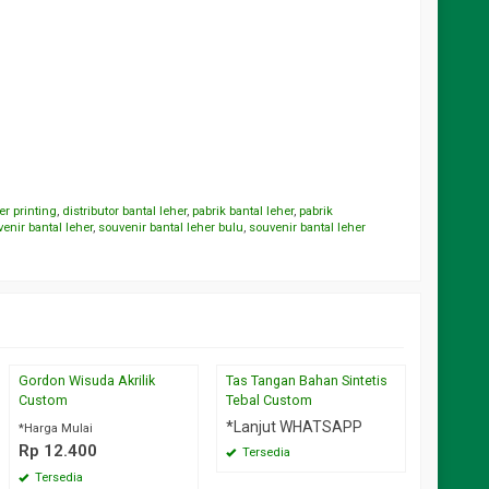
er printing
,
distributor bantal leher
,
pabrik bantal leher
,
pabrik
enir bantal leher
,
souvenir bantal leher bulu
,
souvenir bantal leher
Gordon Wisuda Akrilik
Tas Tangan Bahan Sintetis
Merchan
Custom
Tebal Custom
Custom B
*Lanjut WHATSAPP
*Harga Mulai
*Harga M
Rp 12.400
Rp 14.
Tersedia
Tersedia
Tersed