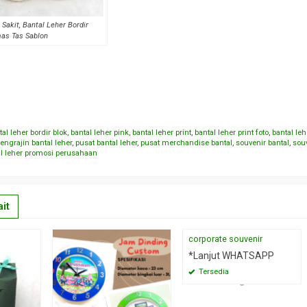
Sakit, Bantal Leher Bordir
as Tas Sablon
tal leher bordir blok
,
bantal leher pink
,
bantal leher print
,
bantal leher print foto
,
bantal leh
engrajin bantal leher
,
pusat bantal leher
,
pusat merchandise bantal
,
souvenir bantal
,
souv
al leher promosi perusahaan
it
corporate souvenir
*Lanjut WHATSAPP
Tersedia