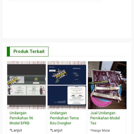
Produk Terkait
U
P
M
*
W
Undangan
Undangan
Jual Undangan
Pernikahan 96
Pernikahan Tema
Pernikahan Model
Model BPKB
Biru Dongker
Tas
*Lanjut
*Lanjut
*Harga Mulai