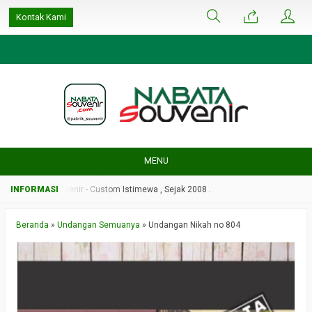
google-site-
Kontak Kami
verification=ulGFAYaRwT3xFs4fCyDEYtZPCSlyYvbOPvhRRObUW-A
MENU
Nabata Souvenir - Custom Istimewa , Sejak 2008 .
Beranda
»
Undangan Semuanya
»
Undangan Nikah no 804