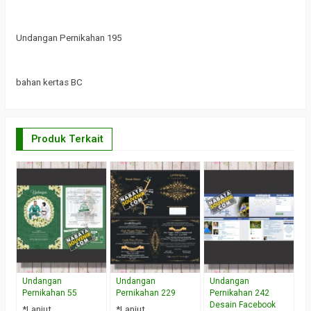
Undangan Pernikahan 195
bahan kertas BC
Produk Terkait
U
P
*
W
Undangan
Undangan
Undangan
Pernikahan 55
Pernikahan 229
Pernikahan 242
Desain Facebook
*Lanjut
*Lanjut