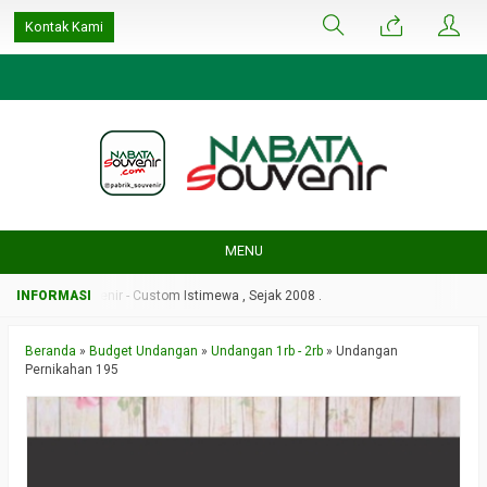
google-site-
Kontak Kami
verification=ulGFAYaRwT3xFs4fCyDEYtZPCSlyYvbOPvhRRObUW-A
MENU
Nabata Souvenir - Custom Istimewa , Sejak 2008 .
Nabata Souvenir - Custom
Beranda
»
Budget Undangan
»
Undangan 1rb - 2rb
»
Undangan
Pernikahan 195