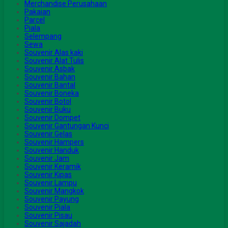
Merchandise Perusahaan
Pakaian
Parcel
Piala
Selempang
Sewa
Souvenir Alas kaki
Souvenir Alat Tulis
Souvenir Asbak
Souvenir Bahan
Souvenir Bantal
Souvenir Boneka
Souvenir Botol
Souvenir Buku
Souvenir Dompet
Souvenir Gantungan Kunci
Souvenir Gelas
Souvenir Hampers
Souvenir Handuk
Souvenir Jam
Souvenir Keramik
Souvenir Kipas
Souvenir Lampu
Souvenir Mangkok
Souvenir Payung
Souvenir Piala
Souvenir Pisau
Souvenir Sajadah