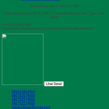
Buka setiap hari 07.00 s/d 17.00
Dusun Bendelonje, RT 01/ RW 11, Desa Kendalrejo, Kec. Talun. Kab.
Blitar.
Produk Quick Order
Pemesanan dapat langsung menghubungi kontak dibawah:
Lihat Detail
085655863969
085732519000
085732519000
085732519000
nabata.blitar@gmail.com