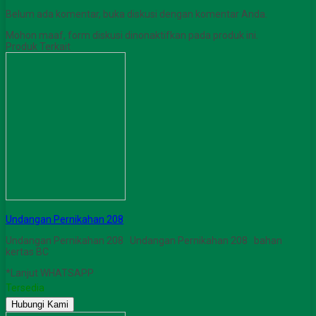
Belum ada komentar, buka diskusi dengan komentar Anda.
Mohon maaf, form diskusi dinonaktifkan pada produk ini.
Produk Terkait
Undangan Pernikahan 208
Undangan Pernikahan 208 Undangan Pernikahan 208 bahan
kertas BC
*Lanjut WHATSAPP
Tersedia
Hubungi Kami