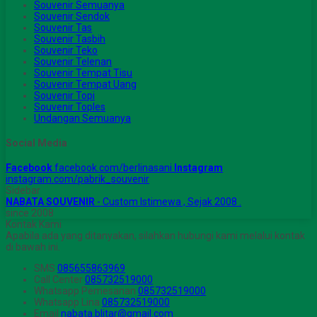
Souvenir Semuanya
Souvenir Sendok
Souvenir Tas
Souvenir Tasbih
Souvenir Teko
Souvenir Telenan
Souvenir Tempat Tisu
Souvenir Tempat Uang
Souvenir Topi
Souvenir Toples
Undangan Semuanya
Social Media
Facebook
facebook.com/berlinasani
Instagram
instagram.com/pabrik_souvenir
Sidebar
NABATA SOUVENIR
- Custom Istimewa , Sejak 2008 .
since 2008
Kontak Kami
Apabila ada yang ditanyakan, silahkan hubungi kami melalui kontak
di bawah ini.
SMS
085655863969
Call Center
085732519000
Whatsapp
Pemesanan
085732519000
Whatsapp
Lina
085732519000
Email
nabata.blitar@gmail.com