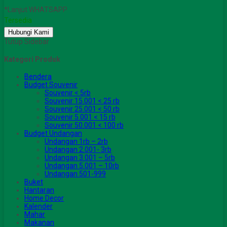
*Lanjut WHATSAPP
Tersedia
Hubungi Kami
Tutup Sidebar
Kategori Produk
Bendera
Budget Souvenir
Souvenir < 5rb
Souvenir 15.001 < 25 rb
Souvenir 25.001 < 50 rb
Souvenir 5.001 < 15 rb
Souvenir 50.001 < 100 rb
Budget Undangan
Undangan 1rb – 2rb
Undangan 2.001- 3rb
Undangan 3.001 – 5rb
Undangan 5.001 – 10rb
Undangan 501-999
Buket
Hantaran
Home Decor
Kalender
Mahar
Makanan