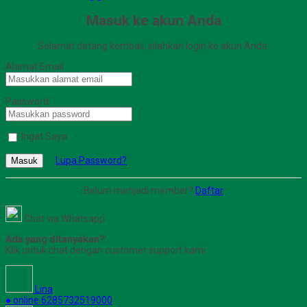
Masuk ke akun Anda
Selamat datang kembali, silahkan login ke akun Anda.
Alamat Email
Password
Ingat Saya
Lupa Password?
Masuk
Belum menjadi member?
Daftar
Chat via Whatsapp
Ada yang ditanyakan?
Klik untuk chat dengan customer support kami
Lina
● online
6285732519000