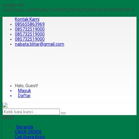
google-site-
verification=ulGFAYaRwT3xFs4fCyDEYtZPCSlyYvbOPvhRRObUW-A
Kontak Kami
085655863969
085732519000
085732519000
085732519000
nabata.blitar@gmail.com
Halo, Guest!
Masuk
Daftar
MENU
Beranda
CARA ORDER
Cek Biaya Kirim