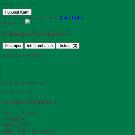
harga produk ini.
Hubungi Kami
Pemesanan yang lebih cepat!
Quick Order
Bagikan ke
Undangan Pernikahan 3
Deskripsi
Info Tambahan
Diskusi (0)
Undangan Pernikahan 3
Undangan Pernikahan 3
bahan kertas BC
Undangan Pernikahan 3
Berat
300 gram
Kondisi
Baru
Dilihat
227 kali
Diskusi
Belum ada komentar