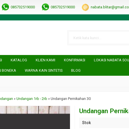
RRObUW-A
085732519000
085732519000
nabata.blitar@gmail.c
SI
KATALOG
KLIEN KAMI
KONFIRMASI
LOKASI NABATA SO
N BONEKA
WARNA KAIN SINTETIS
BLOG
ndangan
»
Undangan 1rb - 2rb
»
Undangan Pernikahan 30
Undangan Pernik
Stok