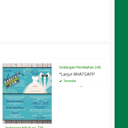
Undangan Pernikahan 243
Undanga
*Lanjut WHATSAPP
*Lanju
Tersedia
Tersed
Undangan Nikah no 775