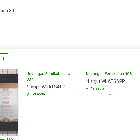
ahan 30
it
Undangan Pernikahan no
Undangan Pernikahan 168
837
*Lanjut WHATSAPP
*Lanjut WHATSAPP
Tersedia
Tersedia
han 560