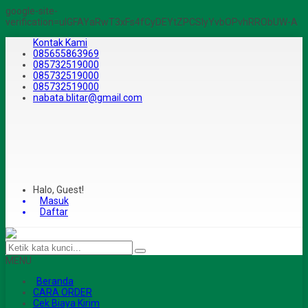
google-site-
verification=ulGFAYaRwT3xFs4fCyDEYtZPCSlyYvbOPvhRRObUW-A
Kontak Kami
085655863969
085732519000
085732519000
085732519000
nabata.blitar@gmail.com
Halo, Guest!
Masuk
Daftar
MENU
Beranda
CARA ORDER
Cek Biaya Kirim