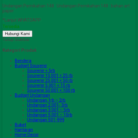
Undangan Pernikahan 148 Undangan Pernikahan 148 bahan art
paper
*Lanjut WHATSAPP
Tersedia
Hubungi Kami
Tutup Sidebar
Kategori Produk
Bendera
Budget Souvenir
Souvenir < 5rb
Souvenir 15.001 < 25 rb
Souvenir 25.001 < 50 rb
Souvenir 5.001 < 15 rb
Souvenir 50.001 < 100 rb
Budget Undangan
Undangan 1rb – 2rb
Undangan 2.001- 3rb
Undangan 3.001 – 5rb
Undangan 5.001 – 10rb
Undangan 501-999
Buket
Hantaran
Home Decor