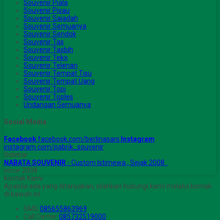
Souvenir Piala
Souvenir Pisau
Souvenir Sajadah
Souvenir Semuanya
Souvenir Sendok
Souvenir Tas
Souvenir Tasbih
Souvenir Teko
Souvenir Telenan
Souvenir Tempat Tisu
Souvenir Tempat Uang
Souvenir Topi
Souvenir Toples
Undangan Semuanya
Social Media
Facebook
facebook.com/berlinasani
Instagram
instagram.com/pabrik_souvenir
Sidebar
NABATA SOUVENIR
- Custom Istimewa , Sejak 2008 .
since 2008
Kontak Kami
Apabila ada yang ditanyakan, silahkan hubungi kami melalui kontak
di bawah ini.
SMS
085655863969
Call Center
085732519000