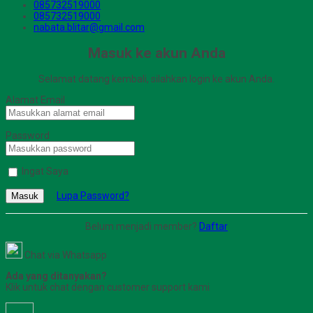
085732519000
085732519000
nabata.blitar@gmail.com
Masuk ke akun Anda
Selamat datang kembali, silahkan login ke akun Anda.
Alamat Email
Password
Ingat Saya
Lupa Password?
Masuk
Belum menjadi member?
Daftar
Chat via Whatsapp
Ada yang ditanyakan?
Klik untuk chat dengan customer support kami