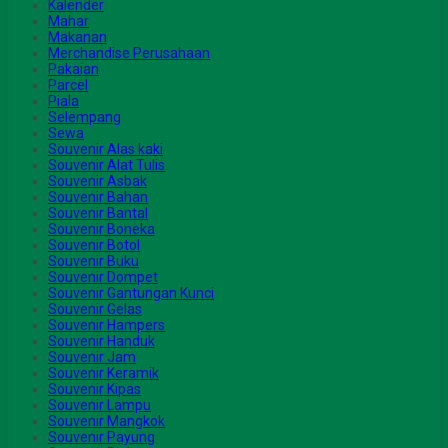
Kalender
Mahar
Makanan
Merchandise Perusahaan
Pakaian
Parcel
Piala
Selempang
Sewa
Souvenir Alas kaki
Souvenir Alat Tulis
Souvenir Asbak
Souvenir Bahan
Souvenir Bantal
Souvenir Boneka
Souvenir Botol
Souvenir Buku
Souvenir Dompet
Souvenir Gantungan Kunci
Souvenir Gelas
Souvenir Hampers
Souvenir Handuk
Souvenir Jam
Souvenir Keramik
Souvenir Kipas
Souvenir Lampu
Souvenir Mangkok
Souvenir Payung