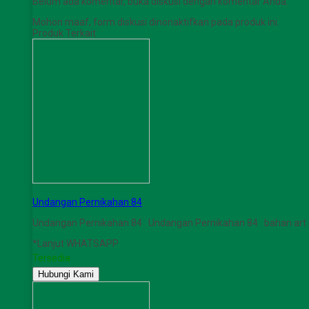
Belum ada komentar, buka diskusi dengan komentar Anda.
Mohon maaf, form diskusi dinonaktifkan pada produk ini.
Produk Terkait
Undangan Pernikahan 84
Undangan Pernikahan 84 Undangan Pernikahan 84 bahan art
*Lanjut WHATSAPP
Tersedia
Hubungi Kami