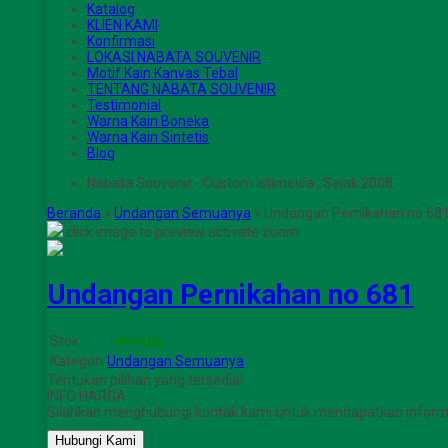
Katalog
KLIEN KAMI
Konfirmasi
LOKASI NABATA SOUVENIR
Motif Kain Kanvas Tebal
TENTANG NABATA SOUVENIR
Testimonial
Warna Kain Boneka
Warna Kain Sintetis
Blog
Nabata Souvenir - Custom Istimewa , Sejak 2008 .
Beranda
»
Undangan Semuanya
»
Undangan Pernikahan no 68
click image to preview
activate zoom
Undangan Pernikahan no 681
Stok
Tersedia
Kategori
Undangan Semuanya
Tentukan pilihan yang tersedia!
INFO HARGA
Silahkan menghubungi kontak kami untuk mendapatkan informas
Hubungi Kami