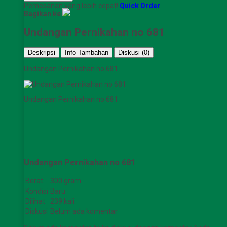
Pemesanan yang lebih cepat!
Quick Order
Bagikan ke
Undangan Pernikahan no 681
Deskripsi
Info Tambahan
Diskusi (0)
Undangan Pernikahan no 681
Undangan Pernikahan no 681
Undangan Pernikahan no 681
Berat
300 gram
Kondisi
Baru
Dilihat
239 kali
Diskusi
Belum ada komentar