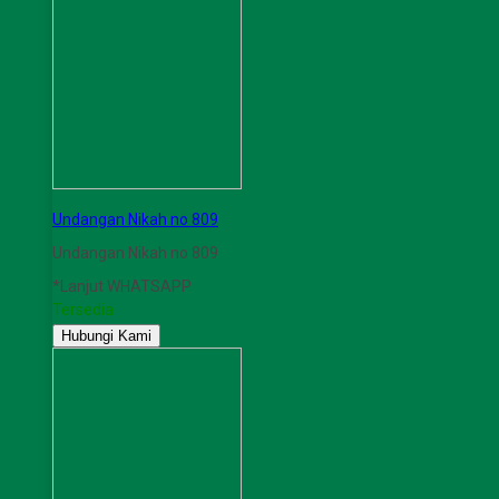
Undangan Nikah no 809
Undangan Nikah no 809
*Lanjut WHATSAPP
Tersedia
Hubungi Kami