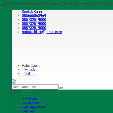
google-site-verification=ulGFAYaRwT3xFs4fCyDEYtZPCSlyYvbOPv
Kontak Kami
085655863969
085732519000
085732519000
085732519000
nabata.blitar@gmail.com
Halo, Guest!
Masuk
Daftar
MENU
Beranda
CARA ORDER
Cek Biaya Kirim
Cek Resi