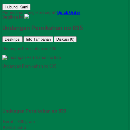
Hubungi Kami
Pemesanan yang lebih cepat!
Quick Order
Bagikan ke
Undangan Pernikahan no 835
Deskripsi
Info Tambahan
Diskusi (0)
Undangan Pernikahan no 835
Undangan Pernikahan no 835
Undangan Pernikahan no 835
Berat
300 gram
Kondisi
Baru