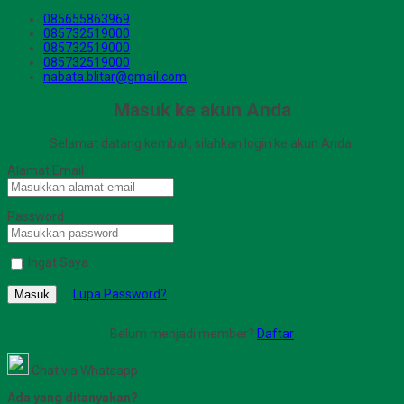
085655863969
085732519000
085732519000
085732519000
nabata.blitar@gmail.com
Masuk ke akun Anda
Selamat datang kembali, silahkan login ke akun Anda.
Alamat Email
Password
Ingat Saya
Lupa Password?
Masuk
Belum menjadi member?
Daftar
Chat via Whatsapp
Ada yang ditanyakan?