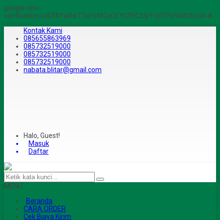
google-site-
verification=ulGFAYaRwT3xFs4fCyDEYtZPCSlyYvbOPvhRRObUW-A
Kontak Kami
085655863969
085732519000
085732519000
085732519000
nabata.blitar@gmail.com
Halo, Guest!
Masuk
Daftar
MENU
Beranda
CARA ORDER
Cek Biaya Kirim