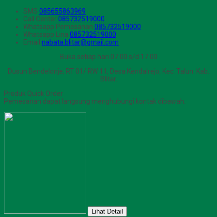
SMS
085655863969
Call Center
085732519000
Whatsapp
Pemesanan
085732519000
Whatsapp
Lina
085732519000
Email
nabata.blitar@gmail.com
Buka setiap hari 07.00 s/d 17.00
Dusun Bendelonje, RT 01/ RW 11, Desa Kendalrejo, Kec. Talun. Kab.
Blitar.
Produk Quick Order
Pemesanan dapat langsung menghubungi kontak dibawah:
Lihat Detail