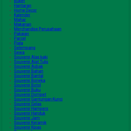
Buket
Hantaran
Home Decor
Kalender
Mahar
Makanan
Merchandise Perusahaan
Pakaian
Parcel
Piala
Selempang
Sewa
Souvenir Alas kaki
Souvenir Alat Tulis
Souvenir Asbak
Souvenir Bahan
Souvenir Bantal
Souvenir Boneka
Souvenir Botol
Souvenir Buku
Souvenir Dompet
Souvenir Gantungan Kunci
Souvenir Gelas
Souvenir Hampers
Souvenir Handuk
Souvenir Jam
Souvenir Keramik
Souvenir Kipas