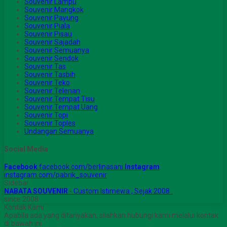
Souvenir Lampu
Souvenir Mangkok
Souvenir Payung
Souvenir Piala
Souvenir Pisau
Souvenir Sajadah
Souvenir Semuanya
Souvenir Sendok
Souvenir Tas
Souvenir Tasbih
Souvenir Teko
Souvenir Telenan
Souvenir Tempat Tisu
Souvenir Tempat Uang
Souvenir Topi
Souvenir Toples
Undangan Semuanya
Social Media
Facebook
facebook.com/berlinasani
Instagram
instagram.com/pabrik_souvenir
Sidebar
NABATA SOUVENIR
- Custom Istimewa , Sejak 2008 .
since 2008
Kontak Kami
Apabila ada yang ditanyakan, silahkan hubungi kami melalui kontak
di bawah ini.