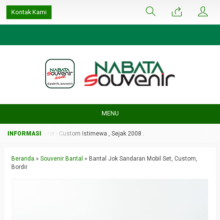
google-site-
Kontak Kami
verification=ulGFAYaRwT3xFs4fCyDEYtZPCSlyYvbOPvhRRObUW-A
MENU
Nabata Souvenir - Custom Istimewa , Sejak 2008 .
Nabata Souvenir - Custom
Beranda
»
Souvenir Bantal
»
Bantal Jok Sandaran Mobil Set, Custom,
Bordir