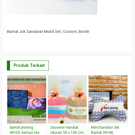
Bantal Jok Sandaran Mobil Set, Custom, Bordir
Produk Terkait
B
K
K
H
*H
R
bantal printing
Souvenir Handuk
Merchandise Set
40×30, kemas tas
Ukuran 50 x 100 cm,
Bantal 30×40,