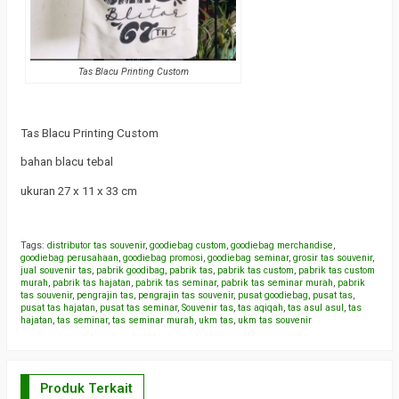
Tas Blacu Printing Custom
Tas Blacu Printing Custom
bahan blacu tebal
ukuran 27 x 11 x 33 cm
Tags:
distributor tas souvenir
,
goodiebag custom
,
goodiebag merchandise
,
goodiebag perusahaan
,
goodiebag promosi
,
goodiebag seminar
,
grosir tas souvenir
,
jual souvenir tas
,
pabrik goodibag
,
pabrik tas
,
pabrik tas custom
,
pabrik tas custom
murah
,
pabrik tas hajatan
,
pabrik tas seminar
,
pabrik tas seminar murah
,
pabrik
tas souvenir
,
pengrajin tas
,
pengrajin tas souvenir
,
pusat goodiebag
,
pusat tas
,
pusat tas hajatan
,
pusat tas seminar
,
Souvenir tas
,
tas aqiqah
,
tas asul asul
,
tas
hajatan
,
tas seminar
,
tas seminar murah
,
ukm tas
,
ukm tas souvenir
Produk Terkait