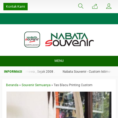
google-site-
Kontak Kami
verification=ulGFAYaRwT3xFs4fCyDEYtZPCSlyYvbOPvhRRObUW-A
MENU
r - Custom Istimewa , Sejak 2008 .
Nabata Souvenir - Custom Istimewa , Sej
Beranda
»
Souvenir Semuanya
»
Tas Blacu Printing Custom