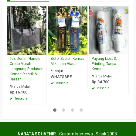
S
H
C
*
W
Tas Denim Handle
Botol Sablon Kemas
Payung Lipat 3,
Croco Murah
Mika dan Hiasan
Printing, Tanpa
Langsung Produsen
Kemas
*Lanjut
Kemas Plastik &
WHATSAPP
*Harga Mulai
Hiasan
Rp 34.700
Tersedia
*Harga Mulai
Tersedia
Rp 16.100
Tersedia
NABATA SOUVENIR
- Custom Istimewa , Sejak 2008 .