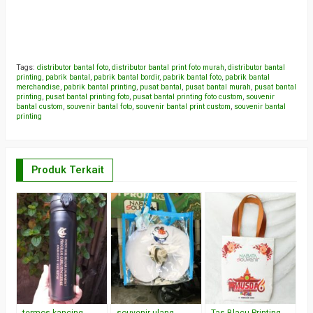
Tags:
distributor bantal foto
,
distributor bantal print foto murah
,
distributor bantal
printing
,
pabrik bantal
,
pabrik bantal bordir
,
pabrik bantal foto
,
pabrik bantal
merchandise
,
pabrik bantal printing
,
pusat bantal
,
pusat bantal murah
,
pusat bantal
printing
,
pusat bantal printing foto
,
pusat bantal printing foto custom
,
souvenir
bantal custom
,
souvenir bantal foto
,
souvenir bantal print custom
,
souvenir bantal
printing
Produk Terkait
P
C
F
*H
R