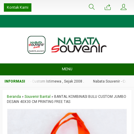
google-site-
Kontak Kami
verification=ulGFAYaRwT3xFs4fCyDEYtZPCSlyYvbOPvhRRObUW-A
MENU
bata Souvenir - Custom Istimewa , Sejak 2008 .
Nabata Souvenir - Custom Is
Beranda
»
Souvenir Bantal
»
BANTAL KOMBINASI BULU CUSTOM JUMBO
DESAIN 40X30 CM PRINTING FREE TAS